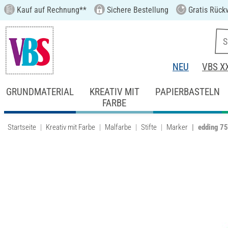
Kauf auf Rechnung**
Sichere Bestellung
Gratis Rück
NEU
VBS X
GRUNDMATERIAL
KREATIV MIT
PAPIERBASTELN
FARBE
Startseite
Kreativ mit Farbe
Malfarbe
Stifte
Marker
edding 75