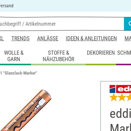
versand
XL
TRENDS
ANLÄSSE
IDEEN & ANLEITUNGEN
MA
WOLLE &
STOFFE &
DEKORIEREN
SCHM
GARN
NÄHZUBEHÖR
1 "Glanzlack-Marker"
eddi
Mar