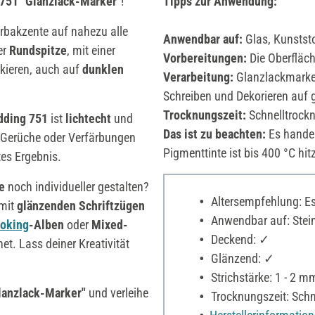
751 "Glanzlack-Marker"
!
Tipps zur Anwendung:
arbakzente auf nahezu alle
Anwendbar auf:
Glas, Kunststof
er
Rundspitze
, mit einer
Vorbereitungen:
Die Oberfläche
ieren, auch auf
dunklen
Verarbeitung:
Glanzlackmarker
Schreiben und Dekorieren auf 
Trocknungszeit:
Schnelltrock
ding 751
ist
lichtecht
und
Das ist zu beachten:
Es handel
 Gerüche oder Verfärbungen
Pigmenttinte ist bis 400 °C hi
tes Ergebnis.
e
noch individueller gestalten?
Altersempfehlung: Es 
 mit
glänzenden Schriftzügen
Anwendbar auf: Stei
oking
-Alben
oder
Mixed-
Deckend: ✓
et. Lass deiner Kreativität
Glänzend: ✓
Strichstärke: 1 - 2 m
lanzlack-Marker"
und verleihe
Trocknungszeit: Schn