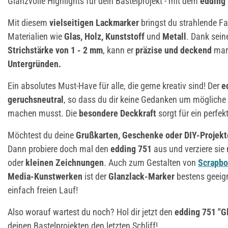
Glanzvolle Highlights für dein Bastelprojekt - mit dem
edding 
Mit diesem
vielseitigen Lackmarker
bringst du strahlende F
Materialien wie
Glas, Holz, Kunststoff
und
Metall
. Dank sein
Strichstärke von 1 - 2 mm
, kann er
präzise und deckend
mark
Untergründen.
Ein absolutes Must-Have für alle, die gerne kreativ sind! Der
ed
geruchsneutral
, so dass du dir keine Gedanken um mögliche
machen musst. Die
besondere Deckkraft
sorgt für ein perfek
Möchtest du deine
Grußkarten, Geschenke oder DIY-Projekt
Dann probiere doch mal den
edding 751
aus und verziere sie
oder
kleinen Zeichnungen
. Auch zum Gestalten von
Scrapbo
Media-Kunstwerken
ist der
Glanzlack-Marker
bestens geeign
einfach freien Lauf!
Also worauf wartest du noch? Hol dir jetzt den
edding 751 "G
deinen Bastelprojekten den letzten Schliff!