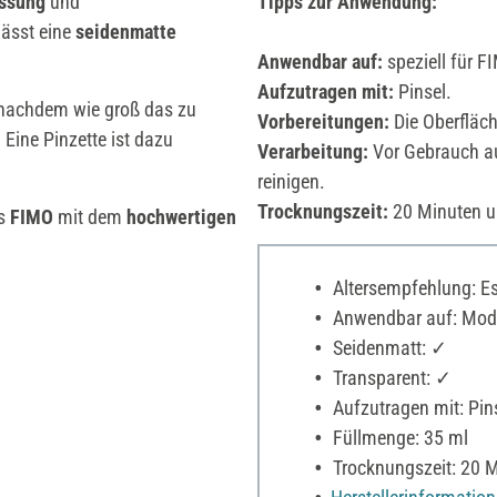
assung
und
Tipps zur Anwendung:
lässt eine
seidenmatte
Anwendbar auf:
speziell für F
Aufzutragen mit:
Pinsel.
 nachdem wie groß das zu
Vorbereitungen:
Die Oberfläch
Eine Pinzette ist dazu
Verarbeitung:
Vor Gebrauch au
reinigen.
Trocknungszeit:
20 Minuten un
s
FIMO
mit dem
hochwertigen
Altersempfehlung: Es 
Anwendbar auf: Mode
Seidenmatt: ✓
Transparent: ✓
Aufzutragen mit: Pin
Füllmenge: 35 ml
Trocknungszeit: 20 