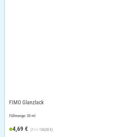
FIMO Glanzlack
Füllmenge: 35 ml
4,69 €
(1 l = 134,00 €)