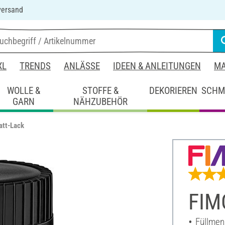
versand
XL
TRENDS
ANLÄSSE
IDEEN & ANLEITUNGEN
MA
WOLLE &
STOFFE &
DEKORIEREN
SCHM
GARN
NÄHZUBEHÖR
att-Lack
FIM
Füllmen