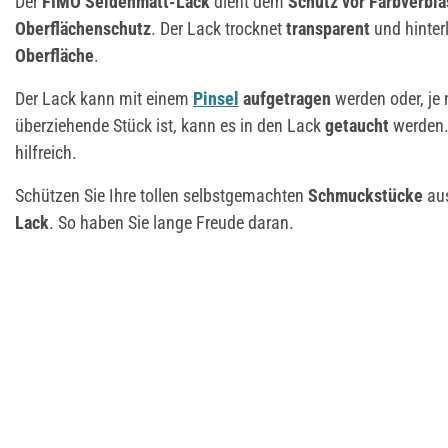
Der
FIMO Seidenmatt-Lack
dient dem
Schutz
vor Farbverbl
Oberflächenschutz
. Der Lack trocknet
transparent
und hinter
Oberfläche
.
Der Lack kann mit einem
Pinsel
aufgetragen
werden oder, je
überziehende Stück ist, kann es in den Lack
getaucht
werden. 
hilfreich.
Schützen Sie Ihre tollen selbstgemachten
Schmuckstücke
au
Lack
. So haben Sie lange Freude daran.