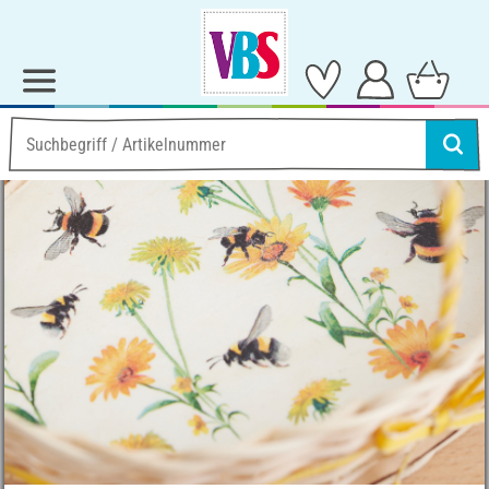
Ideen & Anleitungen
Home-Deko
Frühlingskorb aus Peddingrohr
Frühlingskorb aus
Peddingrohr
Anleitung Nr. 3584
Schwierigkeitsgrad:
Fortgeschritten
Arbeitszeit:
2 Stunden