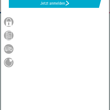
Jetzt anmelden
Sichere Bestellung
Kauf auf Rechnung **
Versandkostenfrei ab 75 €*
Gratis Rückversand
Hast du noch Fragen?
04231 - 66811
Mo.-Fr. 9 - 17 Uhr
service@vbs-hobby.com