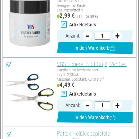
Füllmenge: 50 ml
Geeignet für Kinder
Lösungsmittelfrei
2,99 €
(1 l = 59,80 €)
Artikeldetails
Anzahl:
In den Warenkorb
VBS Schere "Soft-Grip", 2er-Set
Handhabung Rechtshänder
Inhalt: 2 Stück
Material: Edelstahl, Kunststoff
4,49 €
Artikeldetails
Anzahl:
In den Warenkorb
Pattex Heißklebepistole