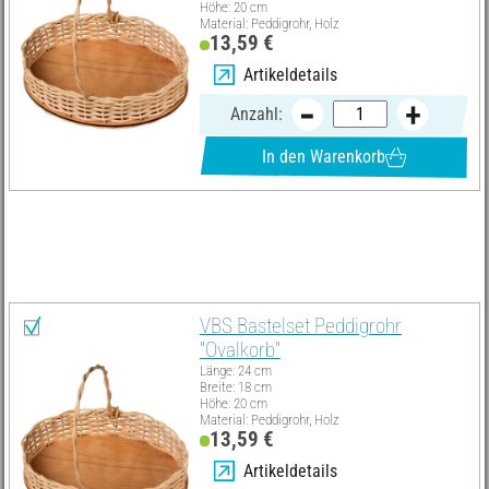
Höhe: 20 cm
Material: Peddigrohr, Holz
13,59 €
Artikeldetails
Anzahl:
In den Warenkorb
Materialliste
Alles auswählen
VBS Bastelset Peddigrohr
"Ovalkorb"
Länge: 24 cm
Breite: 18 cm
Höhe: 20 cm
Material: Peddigrohr, Holz
13,59 €
Artikeldetails