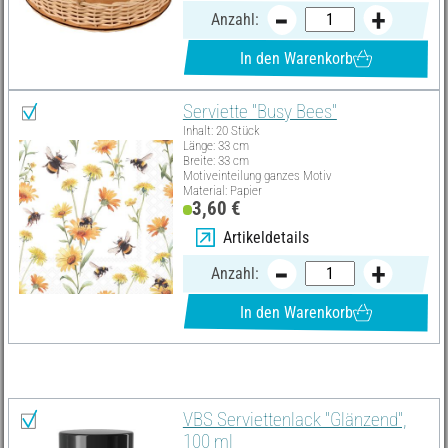
Anzahl:
In den Warenkorb
Serviette "Busy Bees"
Inhalt: 20 Stück
Länge: 33 cm
Breite: 33 cm
Motiveinteilung ganzes Motiv
Material: Papier
3,60 €
Artikeldetails
Anzahl:
In den Warenkorb
Diese Artikel benötigst du zusätzlich:
VBS Serviettenlack "Glänzend",
100 ml