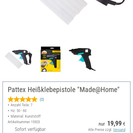
Pattex Heißklebepistole "Made@Home"
(2)
Anzahl Teile: 7
Hz: 50 - 60
Material: Kunststoff
Artikelnummer
15923
19,99
nur
€
Sofort verfügbar
Alle Preise zzgl.
Versand