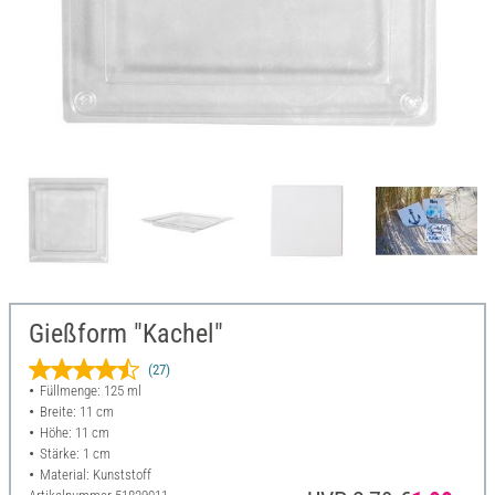
Gießform "Kachel"
(27)
Füllmenge: 125 ml
Breite: 11 cm
Höhe: 11 cm
Stärke: 1 cm
Material: Kunststoff