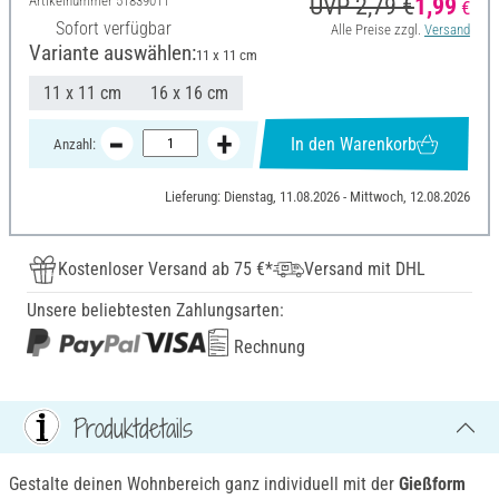
Artikelnummer
51839011
UVP 2,79 €
1,99
€
Sofort verfügbar
Alle Preise zzgl.
Versand
Variante auswählen:
11 x 11 cm
11 x 11 cm
16 x 16 cm
In den Warenkorb
Anzahl:
Lieferung: Dienstag, 11.08.2026 - Mittwoch, 12.08.2026
Kostenloser Versand ab 75 €*
Versand mit DHL
Unsere beliebtesten Zahlungsarten:
Rechnung
Produktdetails
Gestalte deinen Wohnbereich ganz individuell mit der
Gießform