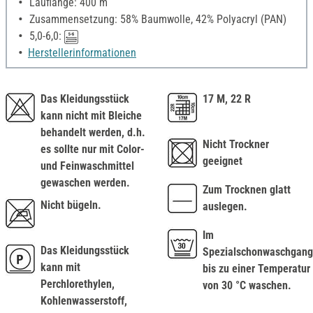
Lauflänge: 400 m
Zusammensetzung: 58% Baumwolle, 42% Polyacryl (PAN)
5,0-6,0:
Herstellerinformationen
Das Kleidungsstück
17 M, 22 R
kann nicht mit Bleiche
behandelt werden, d.h.
Nicht Trockner
es sollte nur mit Color-
geeignet
und Feinwaschmittel
gewaschen werden.
Zum Trocknen glatt
Nicht bügeln.
auslegen.
Im
Das Kleidungsstück
Spezialschonwaschgang
kann mit
bis zu einer Temperatur
Perchlorethylen,
von 30 °C waschen.
Kohlenwasserstoff,