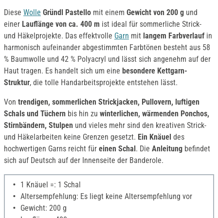
Diese
Wolle
Gründl Pastello
mit einem
Gewicht von 200 g
und
einer
Lauflänge von ca. 400 m
ist ideal für sommerliche Strick-
und Häkelprojekte. Das effektvolle
Garn
mit
langem Farbverlauf
in
harmonisch aufeinander abgestimmten Farbtönen besteht aus 58
% Baumwolle und 42 % Polyacryl und lässt sich angenehm auf der
Haut tragen. Es handelt sich um eine
besondere Kettgarn-
Struktur
, die tolle Handarbeitsprojekte entstehen lässt.
Von
trendigen, sommerlichen Strickjacken, Pullovern, luftigen
Schals und Tüchern
bis hin zu
winterlichen, wärmenden Ponchos,
Stirnbändern, Stulpen
und vieles mehr sind den kreativen Strick-
und Häkelarbeiten keine Grenzen gesetzt.
Ein Knäuel
des
hochwertigen Garns reicht für
einen Schal
. Die
Anleitung
befindet
sich auf Deutsch auf der Innenseite der Banderole.
1 Knäuel =: 1 Schal
Altersempfehlung: Es liegt keine Altersempfehlung vor
Gewicht: 200 g