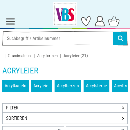
Grundmaterial
Acrylformen
Acryleier
(21)
ACRYLEIER
Acrylkugeln
Acryleier
Acrylherzen
Acrylsterne
Acryltro
FILTER
SORTIEREN