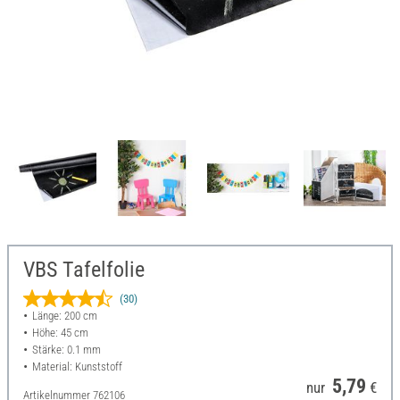
VBS Tafelfolie
(30)
Länge: 200 cm
Höhe: 45 cm
Stärke: 0.1 mm
Material: Kunststoff
5,79
nur
€
Artikelnummer
762106