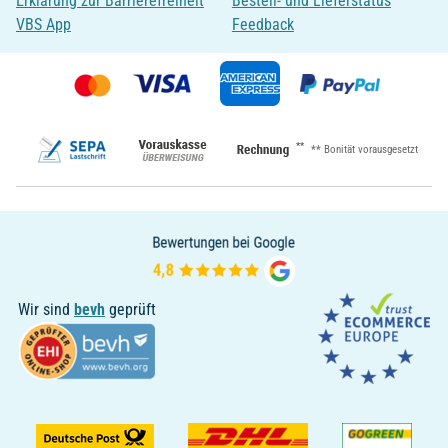
Erklärung zur Barrierefreiheit
Bestell- und Lieferstatus
VBS App
Feedback
**
** Bonität vorausgesetzt
Wir sind
bevh
geprüft