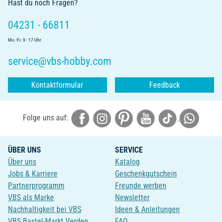
Hast du noch Fragen?
04231 - 66811
Mo.-Fr. 9 - 17 Uhr
service@vbs-hobby.com
Kontaktformular
Feedback
Folge uns auf:
ÜBER UNS
SERVICE
Über uns
Katalog
Jobs & Karriere
Geschenkgutschein
Partnerprogramm
Freunde werben
VBS als Marke
Newsletter
Nachhaltigkeit bei VBS
Ideen & Anleitungen
VBS Bastel-Markt Verden
FAQ