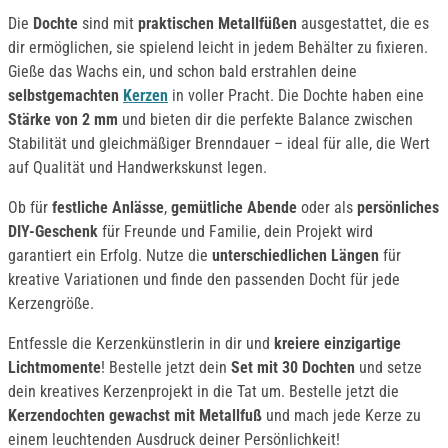
Die
Dochte
sind mit
praktischen Metallfüßen
ausgestattet, die es
dir ermöglichen, sie spielend leicht in jedem Behälter zu fixieren.
Gieße das Wachs ein, und schon bald erstrahlen deine
selbstgemachten
Kerzen
in voller Pracht. Die Dochte haben eine
Stärke von 2 mm
und bieten dir die perfekte Balance zwischen
Stabilität und gleichmäßiger Brenndauer – ideal für alle, die Wert
auf Qualität und Handwerkskunst legen.
Ob für
festliche Anlässe
,
gemütliche Abende
oder als
persönliches
DIY-Geschenk
für Freunde und Familie, dein Projekt wird
garantiert ein Erfolg. Nutze die
unterschiedlichen Längen
für
kreative Variationen und finde den passenden Docht für jede
Kerzengröße.
Entfessle die Kerzenkünstlerin in dir und
kreiere einzigartige
Lichtmomente
! Bestelle jetzt dein
Set mit 30 Dochten
und setze
dein kreatives Kerzenprojekt in die Tat um. Bestelle jetzt die
Kerzendochten gewachst mit Metallfuß
und mach jede Kerze zu
einem leuchtenden Ausdruck deiner Persönlichkeit!