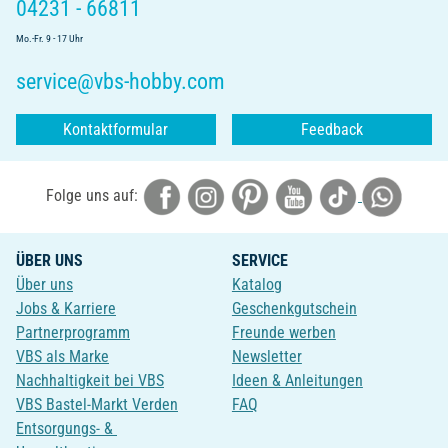
04231 - 66811
Mo.-Fr. 9 - 17 Uhr
service@vbs-hobby.com
Kontaktformular
Feedback
Folge uns auf:
ÜBER UNS
SERVICE
Über uns
Katalog
Jobs & Karriere
Geschenkgutschein
Partnerprogramm
Freunde werben
VBS als Marke
Newsletter
Nachhaltigkeit bei VBS
Ideen & Anleitungen
VBS Bastel-Markt Verden
FAQ
Entsorgungs- &