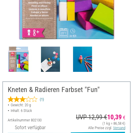
Kneten & Radieren Farbset "Fun"
(1)
Gewicht: 20 g
Inhalt: 6 Stück
UVP 12,99 €
10,39
€
Artikelnummer
802130
(1 kg = 86,58 €)
Sofort verfügbar
Alle Preise zzgl.
Versand