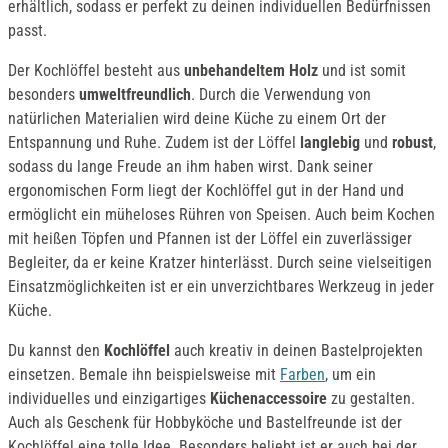
erhältlich, sodass er perfekt zu deinen individuellen Bedürfnissen
passt.
Der Kochlöffel besteht aus
unbehandeltem Holz
und ist somit
besonders
umweltfreundlich
. Durch die Verwendung von
natürlichen Materialien wird deine Küche zu einem Ort der
Entspannung und Ruhe. Zudem ist der Löffel
langlebig
und
robust
,
sodass du lange Freude an ihm haben wirst. Dank seiner
ergonomischen Form liegt der Kochlöffel gut in der Hand und
ermöglicht ein müheloses Rühren von Speisen. Auch beim Kochen
mit heißen Töpfen und Pfannen ist der Löffel ein zuverlässiger
Begleiter, da er keine Kratzer hinterlässt. Durch seine vielseitigen
Einsatzmöglichkeiten ist er ein unverzichtbares Werkzeug in jeder
Küche.
Du kannst den
Kochlöffel
auch kreativ in deinen Bastelprojekten
einsetzen. Bemale ihn beispielsweise mit
Farben
, um ein
individuelles und einzigartiges
Küchenaccessoire
zu gestalten.
Auch als Geschenk für Hobbyköche und Bastelfreunde ist der
Kochlöffel eine tolle Idee. Besonders beliebt ist er auch bei der