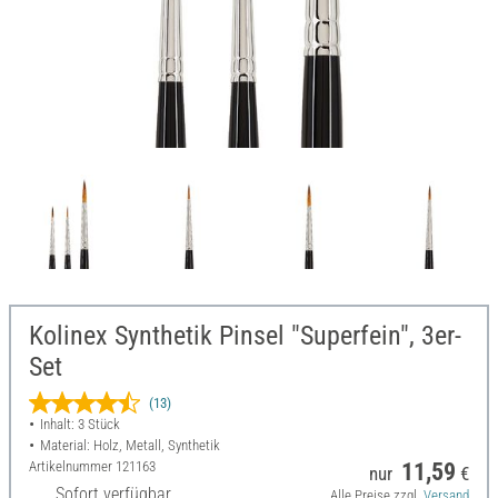
Kolinex Synthetik Pinsel "Superfein", 3er-
Set
(13)
Inhalt: 3 Stück
Material: Holz, Metall, Synthetik
Artikelnummer
121163
11,59
nur
€
Sofort verfügbar
Alle Preise zzgl.
Versand