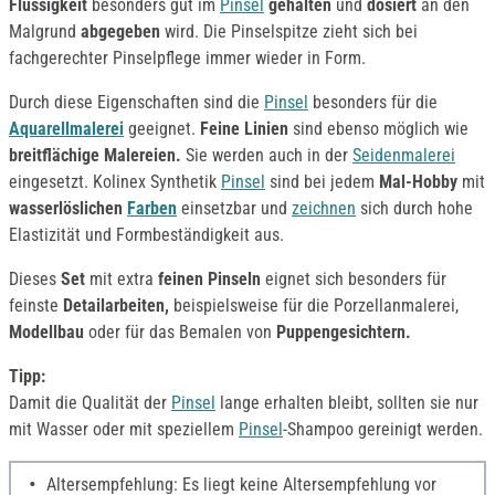
Flüssigkeit
besonders gut im
Pinsel
gehalten
und
dosiert
an den
Malgrund
abgegeben
wird. Die Pinselspitze zieht sich bei
fachgerechter Pinselpflege immer wieder in Form.
Durch diese Eigenschaften sind die
Pinsel
besonders für die
Aquarellmalerei
geeignet.
Feine Linien
sind ebenso möglich wie
breitflächige
Malereien.
Sie werden auch in der
Seidenmalerei
eingesetzt. Kolinex Synthetik
Pinsel
sind bei jedem
Mal-Hobby
mit
wasserlöslichen
Farben
einsetzbar und
zeichnen
sich durch hohe
Elastizität und Formbeständigkeit aus.
Dieses
Set
mit extra
feinen Pinseln
eignet sich besonders für
feinste
Detailarbeiten,
beispielsweise für die Porzellanmalerei,
Modellbau
oder für das Bemalen von
Puppengesichtern.
Tipp:
Damit die Qualität der
Pinsel
lange erhalten bleibt, sollten sie nur
mit Wasser oder mit speziellem
Pinsel
-Shampoo gereinigt werden.
Altersempfehlung: Es liegt keine Altersempfehlung vor