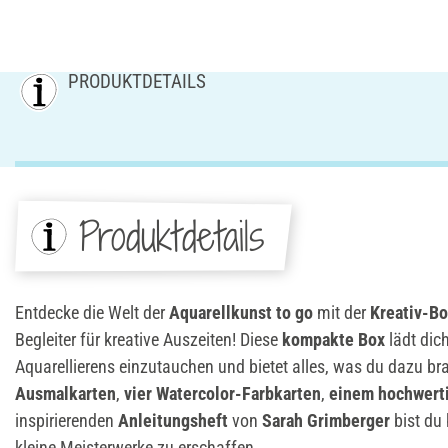
PRODUKTDETAILS
Produktdetails
Entdecke die Welt der
Aquarellkunst to go
mit der
Kreativ-Bo
Begleiter für kreative Auszeiten! Diese
kompakte Box
lädt dich
Aquarellierens einzutauchen und bietet alles, was du dazu br
Ausmalkarten
,
vier Watercolor-Farbkarten
,
einem hochwert
inspirierenden
Anleitungsheft
von
Sarah Grimberger
bist du
kleine Meisterwerke zu erschaffen.