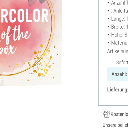
Anzahl T
: Anleit
Länge: 
Breite:
Höhe: 8
Material
Artikeln
Sofor
Anzahl:
Lieferung
Kostenlo
Unsere belie