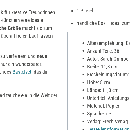
1 Pinsel
nk
für kreative Freund:innen –
Künstlern eine ideale
handliche Box – ideal z
che Größe
macht sie zum
 überall freien Lauf lassen
Altersempfehlung: Es 
Anzahl Teile: 36
 zu verfeinern und
neue
Autor: Sarah Grimber
t nur ein wunderbares
Breite: 11,3 cm
rendes
Bastelset
, das dir
Erscheinungsdatum:
Höhe: 8 cm
Länge: 11,3 cm
nd tauche ein in die Welt der
Untertitel: Anleitung
Material: Papier
Sprache: de
Verlag: Frech Verlag
Herstellerinformatio