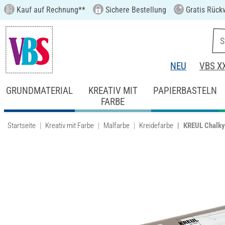
Kauf auf Rechnung**
Sichere Bestellung
Gratis Rück
NEU
VBS X
GRUNDMATERIAL
KREATIV MIT
PAPIERBASTELN
FARBE
Startseite
Kreativ mit Farbe
Malfarbe
Kreidefarbe
KREUL Chalky 