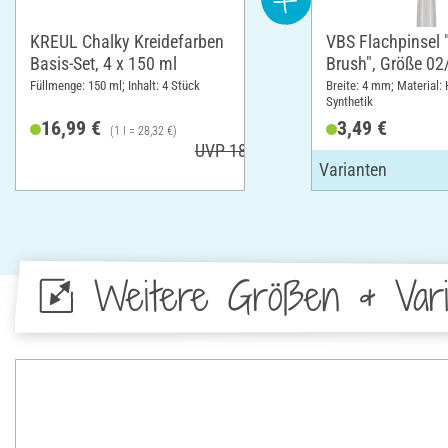
KREUL Chalky Kreidefarben
VBS Flachpinsel 
Basis-Set, 4 x 150 ml
Brush", Größe 0
Füllmenge: 150 ml; Inhalt: 4 Stück
Breite: 4 mm; Material: 
Synthetik
16,99 €
3,49 €
(1 l = 28,32 €)
UVP 18,99 €
Weitere Größen & Vari