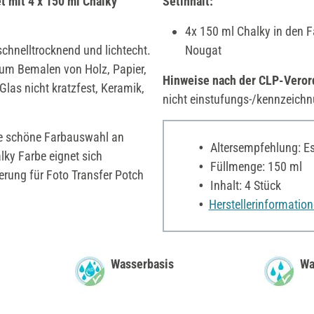
t mit 4 x 150 ml Chalky
Setinhalt:
4x 150 ml Chalky in den F
chnelltrocknend und lichtecht.
Nougat
zum Bemalen von Holz, Papier,
Hinweise nach der CLP-Vero
 Glas nicht kratzfest, Keramik,
nicht einstufungs-/kennzeichn
ine schöne Farbauswahl an
Altersempfehlung: Es 
lky Farbe eignet sich
Füllmenge: 150 ml
erung für Foto Transfer Potch
Inhalt: 4 Stück
Herstellerinformatio
Wasserbasis
Wa