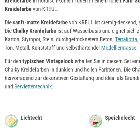
Kreidefarbe
in nordisch-kühlen Tönen in einem tollen
Farb-Se
Kreidefarbe
von KREUL.
Die
sanft-matte Kreidefarbe
von KREUL ist cremig-deckend, s
Die
Chalky Kreidefarbe
ist auf Wasserbasis und eignet sich 
Karton, Styropor, Stein, durchgetrocknetem Beton,
Terrakotta
,
Ton, Metall, Kunststoff und selbsthärtender
Modelliermasse
.
Für den
typischen Vintagelook
erhalten Sie in diesem Set e
Chalky Kreidefarben in dunklen und hellen Farbtönen. Die Cha
hervorragend zur dekorativen Gestaltung und ideal als Grundi
und
Serviettentechnik
.
Lichtecht
Speichelecht