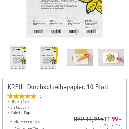
KREUL Durchschreibepapier, 10 Blatt
(3)
Länge: 42 cm
Breite: 30 cm
Material: Papier
UVP 14,49 €
11,99
€
Artikelnummer
860932
(1 m2 = 9,52 €)