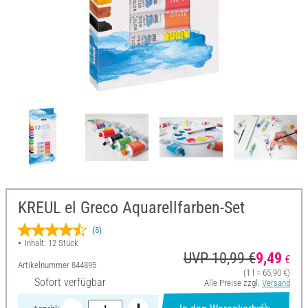
KREUL el Greco Aquarellfarben-Set
(5)
Inhalt: 12 Stück
UVP 10,99 €
9,49
€
Artikelnummer
844895
(1 l = 65,90 €)
Sofort verfügbar
Alle Preise zzgl.
Versand