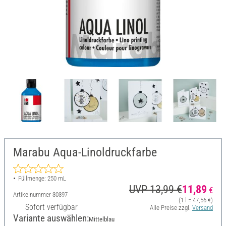
Marabu Aqua-Linoldruckfarbe
Füllmenge: 250 mL
UVP 13,99 €
11,89
€
Artikelnummer
30397
(1 l = 47,56 €)
Sofort verfügbar
Alle Preise zzgl.
Versand
Variante auswählen:
Mittelblau