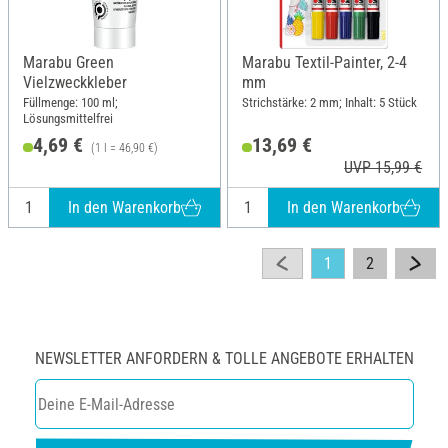
Marabu Green
Marabu Textil-Painter, 2-4
Vielzweckkleber
mm
Füllmenge: 100 ml;
Strichstärke: 2 mm; Inhalt: 5 Stück
Lösungsmittelfrei
4,69 €
13,69 €
(1 l = 46,90 €)
UVP 15,99 €
In den Warenkorb
In den Warenkorb
1
2
NEWSLETTER ANFORDERN & TOLLE ANGEBOTE ERHALTEN