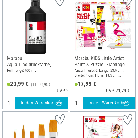
Marabu
Marabu KiDS Little Artist
Aqua‑Linoldruckfarbe,
Paint & Puzzle "Flamingo &
schwarz, 500 ml
Einhorn"
Füllmenge: 500 mL
Anzahl Teile: 6; Länge: 23.5 cm;
Breite: 4 cm; Höhe: 18.5 cm;
Material: Holz, Kunststoff
20,99 €
17,99 €
(1 l = 41,98 €)
UVP 25,99 €
UVP 21,79 €
In den Warenkorb
In den Warenkorb