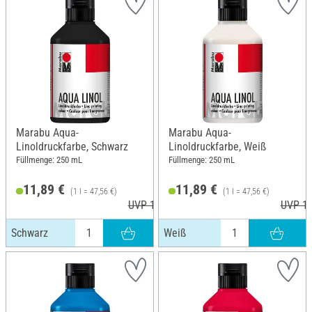
Marabu Aqua-
Marabu Aqua-
Linoldruckfarbe, Schwarz
Linoldruckfarbe, Weiß
Füllmenge: 250 mL
Füllmenge: 250 mL
11,89 €
11,89 €
(1 l = 47,56 €)
(1 l = 47,56 €)
UVP 13,99 €
UVP 13
Schwarz
Weiß