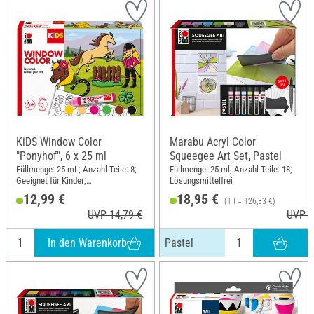
KiDS Window Color
Marabu Acryl Color
"Ponyhof", 6 x 25 ml
Squeegee Art Set, Pastel
Füllmenge: 25 mL; Anzahl Teile: 8;
Füllmenge: 25 ml; Anzahl Teile: 18;
Geeignet für Kinder;
Lösungsmittelfrei
Lösungsmittelfrei; Inhalt: 6 Stück
12,99 €
18,95 €
(1 l = 126,33 €)
UVP 14,79 €
UVP 2
In den Warenkorb
Pastel