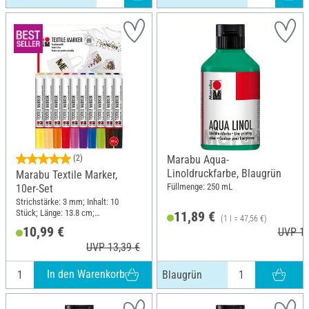
(2)
Marabu Aqua-
Linoldruckfarbe, Blaugrün
Marabu Textile Marker,
Füllmenge: 250 mL
10er-Set
Strichstärke: 3 mm; Inhalt: 10
Stück; Länge: 13.8 cm;
11,89 €
(1 l = 47,56 €)
Durchmesser (außen): 1.6 cm
10,99 €
UVP 13
UVP 13,39 €
In den Warenkorb
Blaugrün