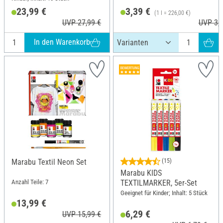
23,99 €
3,39 €
(1 l = 226,00 €)
UVP 27,99 €
UVP 3,6
In den Warenkorb
Marabu Textil Neon Set
(15)
Marabu KIDS
Anzahl Teile: 7
TEXTILMARKER, 5er-Set
Geeignet für Kinder; Inhalt: 5 Stück
13,99 €
6,29 €
UVP 15,99 €