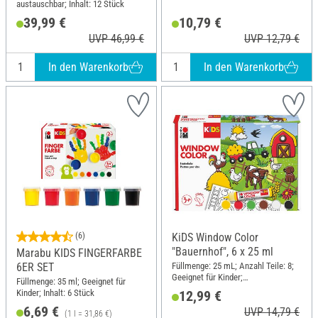
austauschbar; Inhalt: 12 Stück
39,99 €
10,79 €
UVP 46,99 €
UVP 12,79 €
In den Warenkorb
In den Warenkorb
(6)
KiDS Window Color
"Bauernhof", 6 x 25 ml
Marabu KIDS FINGERFARBE
Füllmenge: 25 mL; Anzahl Teile: 8;
6ER SET
Geeignet für Kinder;
Füllmenge: 35 ml; Geeignet für
Lösungsmittelfrei; Inhalt: 6 Stück
Kinder; Inhalt: 6 Stück
12,99 €
6,69 €
UVP 14,79 €
(1 l = 31,86 €)