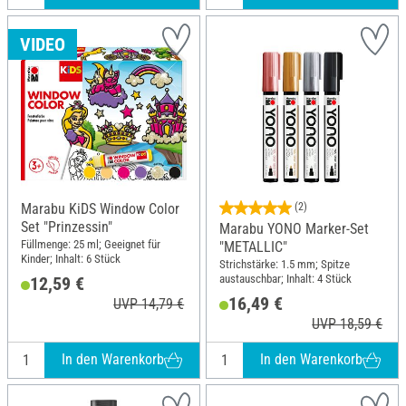
VIDEO
Marabu KiDS Window Color
(2)
Set "Prinzessin"
Marabu YONO Marker-Set
Füllmenge: 25 ml; Geeignet für
"METALLIC"
Kinder; Inhalt: 6 Stück
Strichstärke: 1.5 mm; Spitze
austauschbar; Inhalt: 4 Stück
12,59 €
16,49 €
UVP 14,79 €
UVP 18,59 €
In den Warenkorb
In den Warenkorb