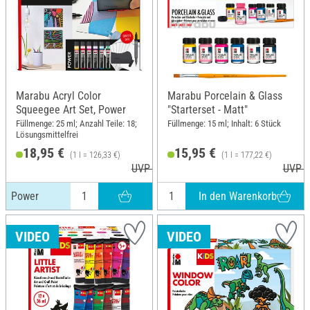
Marabu Acryl Color
Marabu Porcelain & Glass
Squeegee Art Set, Power
"Starterset - Matt"
Füllmenge: 25 ml; Anzahl Teile: 18;
Füllmenge: 15 ml; Inhalt: 6 Stück
Lösungsmittelfrei
18,95 €
15,95 €
(1 l = 126,33 €)
(1 l = 177,22 €)
UVP 20,99 €
UVP 1
In den Warenkorb
Power
VIDEO
VIDEO