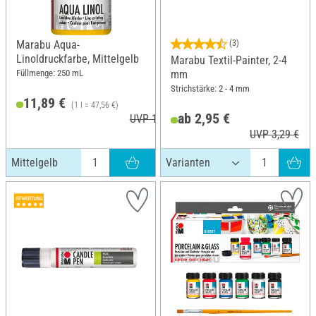
Marabu Aqua-
(3)
Linoldruckfarbe, Mittelgelb
Marabu Textil-Painter, 2-4
Füllmenge: 250 mL
mm
Strichstärke: 2 - 4 mm
11,89 €
(1 l = 47,56 €)
ab 2,95 €
UVP 13,99 €
UVP 3,29 €
Mittelgelb