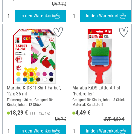
UVP 7,39 €
In den Warenkorb
In den Warenkorb
Marabu KiDS "T-Shirt Farbe",
Marabu KiDS Little Artist
12 x 36 ml
"Farbroller"
Füllmenge: 36 ml; Geeignet für
Geeignet für Kinder; Inhalt: 3 Stück;
Kinder; Inhalt: 12 Stück
Material: Kunststoff
18,29 €
4,49 €
(1 l = 42,34 €)
UVP 20,99 €
UVP 4,89 €
In den Warenkorb
In den Warenkorb