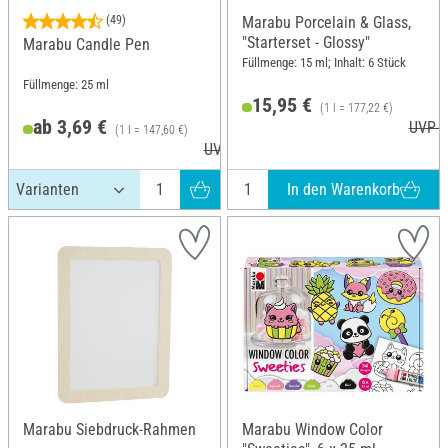
(49)
Marabu Porcelain & Glass,
"Starterset - Glossy"
Marabu Candle Pen
Füllmenge: 15 ml; Inhalt: 6 Stück
Füllmenge: 25 ml
15,95 €
(1 l = 177,22 €)
ab 3,69 €
UVP 1
(1 l = 147,60 €)
UVP 4,39 €
In den Warenkorb
Marabu Siebdruck-Rahmen
Marabu Window Color