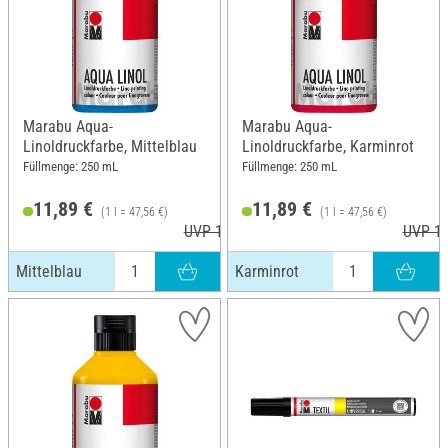
Marabu Aqua-
Marabu Aqua-
Linoldruckfarbe, Mittelblau
Linoldruckfarbe, Karminrot
Füllmenge: 250 mL
Füllmenge: 250 mL
11,89 €
11,89 €
(1 l = 47,56 €)
(1 l = 47,56 €)
UVP 13,99 €
UVP 13
Mittelblau
Karminrot