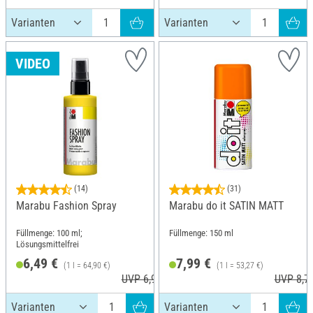
VIDEO
(14)
(31)
Marabu Fashion Spray
Marabu do it SATIN MATT
Füllmenge: 100 ml;
Füllmenge: 150 ml
Lösungsmittelfrei
6,49 €
7,99 €
(1 l = 64,90 €)
(1 l = 53,27 €)
UVP 6,99 €
UVP 8,7