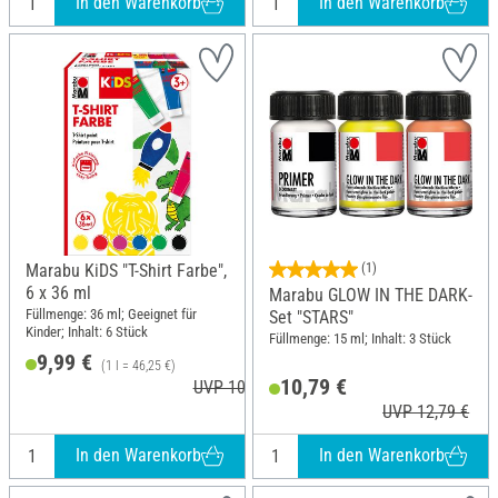
In den Warenkorb
In den Warenkorb
Marabu KiDS "T-Shirt Farbe",
(1)
6 x 36 ml
Marabu GLOW IN THE DARK-
Füllmenge: 36 ml; Geeignet für
Set "STARS"
Kinder; Inhalt: 6 Stück
Füllmenge: 15 ml; Inhalt: 3 Stück
9,99 €
(1 l = 46,25 €)
10,79 €
UVP 10,99 €
UVP 12,79 €
In den Warenkorb
In den Warenkorb