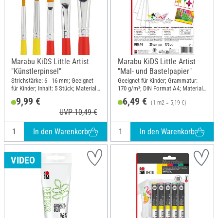
Marabu KiDS Little Artist
Marabu KiDS Little Artist
"Künstlerpinsel"
"Mal- und Bastelpapier"
Strichstärke: 6 - 16 mm; Geeignet
Geeignet für Kinder; Grammatur:
für Kinder; Inhalt: 5 Stück; Material:
170 g/m²; DIN Format A4; Material:
Synthetik, Holz
Papier
9,99 €
6,49 €
(1 m2 = 5,19 €)
UVP 10,49 €
In den Warenkorb
In den Warenkorb
VIDEO