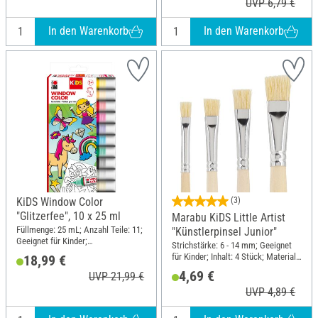
UVP 6,79 €
In den Warenkorb
In den Warenkorb
KiDS Window Color
(3)
"Glitzerfee", 10 x 25 ml
Marabu KiDS Little Artist
Füllmenge: 25 mL; Anzahl Teile: 11;
"Künstlerpinsel Junior"
Geeignet für Kinder;
Strichstärke: 6 - 14 mm; Geeignet
Lösungsmittelfrei; Inhalt: 10 Stück
für Kinder; Inhalt: 4 Stück; Material:
18,99 €
Holz, Naturmaterial
4,69 €
UVP 21,99 €
UVP 4,89 €