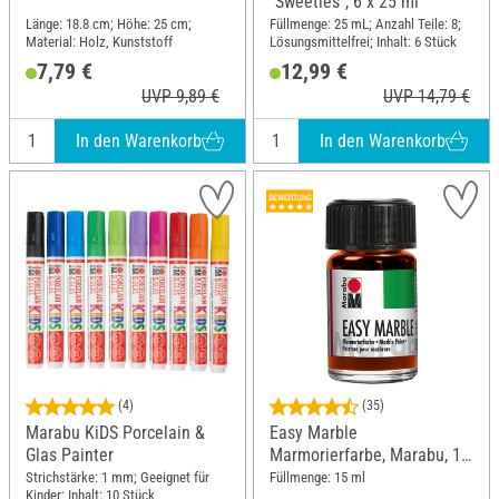
"Sweeties", 6 x 25 ml
Länge: 18.8 cm; Höhe: 25 cm;
Füllmenge: 25 mL; Anzahl Teile: 8;
Material: Holz, Kunststoff
Lösungsmittelfrei; Inhalt: 6 Stück
7,79 €
12,99 €
UVP 9,89 €
UVP 14,79 €
In den Warenkorb
In den Warenkorb
(4)
(35)
Marabu KiDS Porcelain &
Easy Marble
Glas Painter
Marmorierfarbe, Marabu, 15
ml
Strichstärke: 1 mm; Geeignet für
Füllmenge: 15 ml
Kinder; Inhalt: 10 Stück