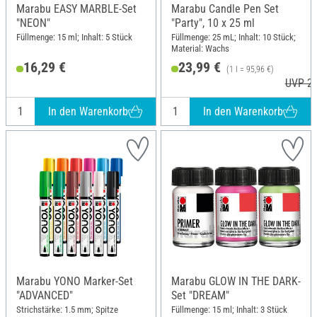
Marabu EASY MARBLE-Set
Marabu Candle Pen Set
"NEON"
"Party", 10 x 25 ml
Füllmenge: 15 ml; Inhalt: 5 Stück
Füllmenge: 25 mL; Inhalt: 10 Stück;
Material: Wachs
16,29 €
23,99 €
(1 l = 95,96 €)
UVP 29
In den Warenkorb
In den Warenkorb
Marabu YONO Marker-Set
Marabu GLOW IN THE DARK-
"ADVANCED"
Set "DREAM"
Strichstärke: 1.5 mm; Spitze
Füllmenge: 15 ml; Inhalt: 3 Stück