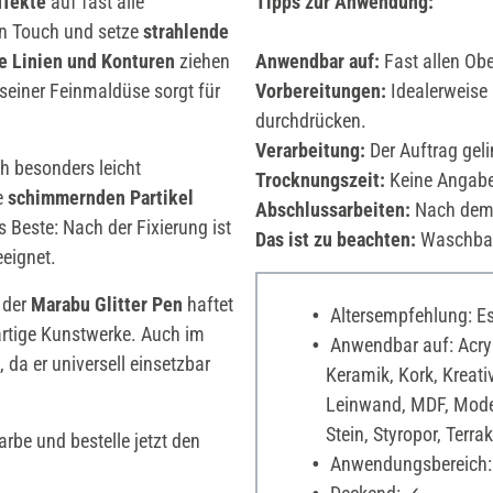
ffekte
auf fast alle
Tipps zur Anwendung:
en Touch und setze
strahlende
e Linien und Konturen
ziehen
Anwendbar auf:
Fast allen Obe
 seiner Feinmaldüse sorgt für
Vorbereitungen:
Idealerweise 
durchdrücken.
Verarbeitung:
Der Auftrag gelin
ch besonders leicht
Trocknungszeit:
Keine Angabe
e
schimmernden Partikel
Abschlussarbeiten:
Nach dem T
Beste: Nach der Fixierung ist
Das ist zu beachten:
Waschbar
eeignet.
- der
Marabu Glitter Pen
haftet
Altersempfehlung: Es 
artige Kunstwerke. Auch im
Anwendbar auf: Acrylgl
, da er universell einsetzbar
Keramik, Kork, Kreati
Leinwand, MDF, Model
Stein, Styropor, Terrak
arbe und bestelle jetzt den
Anwendungsbereich: