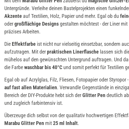
Mit dem
Marabu Glitter Pen
zauberst du
magische Glitzer-E
Untergründe. Verleihe deinen Bastelprojekten einen funkelnd
Akzente
auf Textilien, Holz, Papier und mehr. Egal ob du
fein
oder
großflächige Designs
gestalten möchtest - der Liner mit
präzises Arbeiten.
Die
Effektfarbe
ist nicht nur vielseitig einsetzbar, sondern au
aufzutragen. Mit der
praktischen Linerflasche
lassen sich di
mühelos auf den gewünschten Untergrund auftragen. Und das 
die Farbe
waschbar bis 40°C
und somit perfekt für Textilien g
Egal ob auf Acrylglas, Filz, Fliesen, Fotopapier oder Styropor 
auf fast allen Materialien
. Verwandle Gegenstände in einzig
Bereich der DIY-Produkte hebt sich der
Glitter Pen
deutlich ab
und zugleich farbintensiv ist.
Überzeuge dich selbst von der qualitativ hochwertigen Effektf
Marabu Glitter Pen
mit
25 ml Inhalt
.