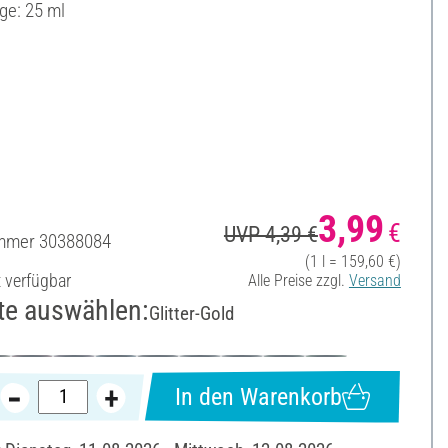
ge: 25 ml
3,99
€
UVP 4,39 €
ummer
30388084
(1 l = 159,60 €)
t verfügbar
Alle Preise zzgl.
Versand
te auswählen:
Glitter-Gold
In den Warenkorb