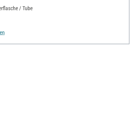
rflasche / Tube
nen