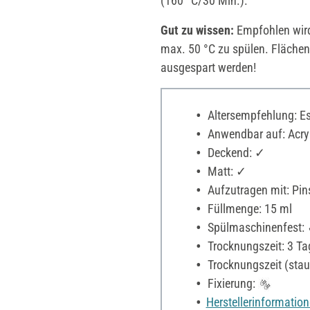
(160 °C/30 Min.).
Gut zu wissen:
Empfohlen wird
max. 50 °C zu spülen. Flächen
ausgespart werden!
Altersempfehlung: Es 
Anwendbar auf: Acryl
Deckend: ✓
Matt: ✓
Aufzutragen mit: Pin
Füllmenge: 15 ml
Spülmaschinenfest:
Trocknungszeit: 3 Ta
Trocknungszeit (stau
Fixierung:
Herstellerinformatio