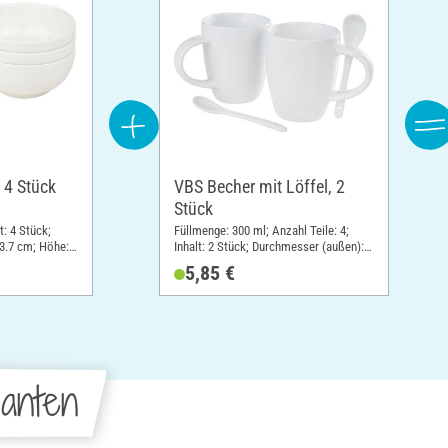
 4 Stück
VBS Becher mit Löffel, 2
Stück
t: 4 Stück;
Füllmenge: 300 ml; Anzahl Teile: 4;
3.7 cm; Höhe:
Inhalt: 2 Stück; Durchmesser (außen):
lan
8.5 cm; Höhe: 9.8 cm; Material:
5,85 €
Porzellan
anten