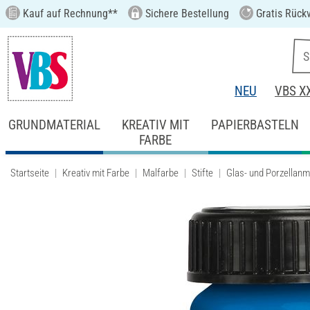
Kauf auf Rechnung**
Sichere Bestellung
Gratis Rück
NEU
VBS X
GRUNDMATERIAL
KREATIV MIT
PAPIERBASTELN
FARBE
Startseite
Kreativ mit Farbe
Malfarbe
Stifte
Glas- und Porzellanma