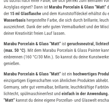
Du suchst nach einer Farbe, die sich perfekt zum Bemalen vo
Acrylglas eignet? Dann ist
Marabu Porcelain & Glass "Matt"
d
der
15 ml Glasflasche
und dem Kunststoffdeckel erhältst du e
Wasserbasis
hergestellte Farbe, die sich durch brillante, leuc
auszeichnet. Dank der sehr guten Vermalbarkeit und der Misch
deiner Kreativität freien Lauf lassen.
Marabu Porcelain & Glass "Matt"
ist
geruchsneutral, lichte
(max. 50 °C)
. Mit dem Marabu Porcelain & Glass Painter kann
einbrennen (160 °C/30 Min.). So kannst du deine Kunstwerke
genießen.
Marabu Porcelain & Glass "Matt"
ist ein
hochwertiges Produ
einzigartigen Eigenschaften von ähnlichen Produkten abhebt.
Germany, sehr gut vermalbar, brillante, leuchtkräftige Farbtö
lichtecht, spülmaschinenfest und
einfach in der Anwendung
"Matt"
kannst du deine eigene Porzellan- und Glaswelt erscha