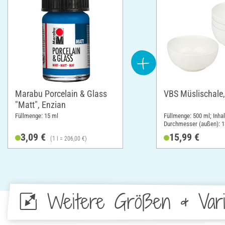
Marabu Porcelain & Glass
VBS Müslischale,
"Matt", Enzian
Füllmenge: 15 ml
Füllmenge: 500 ml; Inhal
Durchmesser (außen): 1
6.5 cm; Material: Porzel
3,09 €
15,99 €
(1 l = 206,00 €)
Weitere Größen & Vari