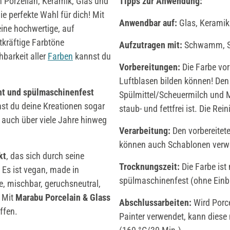
n Porzellan, Keramik, Glas und
Tipps zur Anwendung:
ie perfekte Wahl für dich! Mit
Anwendbar auf:
Glas, Keramik
ine hochwertige, auf
htkräftige Farbtöne
Aufzutragen mit:
Schwamm, St
barkeit aller
Farben
kannst du
Vorbereitungen:
Die Farbe vor
Luftblasen bilden können! Den 
cht und spülmaschinenfest
Spülmittel/Scheuermilch und M
st du deine Kreationen sogar
staub- und fettfrei ist. Die R
 auch über viele Jahre hinweg
Verarbeitung:
Den vorbereitet
können auch Schablonen verwe
kt
, das sich durch seine
Trocknungszeit:
Die Farbe ist
 Es ist vegan, made in
spülmaschinenfest (ohne Einb
ne, mischbar, geruchsneutral,
.
Mit
Marabu Porcelain & Glass
Abschlussarbeiten:
Wird Porce
ffen.
Painter verwendet, kann diese