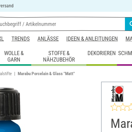
versand
XL
TRENDS
ANLÄSSE
IDEEN & ANLEITUNGEN
MA
WOLLE &
STOFFE &
DEKORIEREN
SCHM
GARN
NÄHZUBEHÖR
lstifte
Marabu Porcelain & Glass "Matt"
Mar