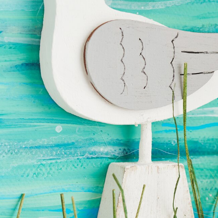
Vorlage jetzt herunterladen
Mat
 Mit unserer Schritt für Schritt Anleitung gestaltest du ganz ei
für dein Zuhause.