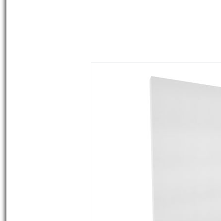
weiteren reichhaltigen maritimen Pro
Must Have