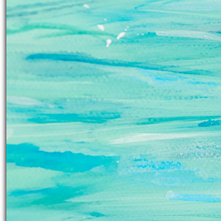
Arbeitszeit:
6 Stunden
Artikel teilen:
Anleitung drucken
Träumst du von einem maritimen Flair?
Keilrahmen – ein kreatives Highlight 