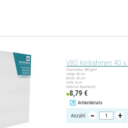
duktauswahl. Bestelle noch heute und freue dich auf dein eigen
VBS Keilrahmen 40 x
Grammatur: 380 g/m²
Länge: 40 cm
Breite: 40 cm
Höhe: 3 cm
Material: Baumwolle
8,79 €
Artikeldetails
Anzahl: