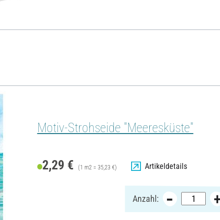
Motiv-Strohseide "Meeresküste"
2,29 €
Artikeldetails
(1 m2 = 35,23 €)
Anzahl: