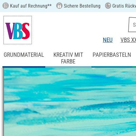
Kauf auf Rechnung**
Sichere Bestellung
Gratis Rück
NEU
VBS X
GRUNDMATERIAL
KREATIV MIT
PAPIERBASTELN
FARBE
Startseite
Ideen & Anleitungen
Kreativ m
Maritimes Wandbil
Anleitung Nr. 3640
Schwierigkeitsgrad:
Fortgeschritten