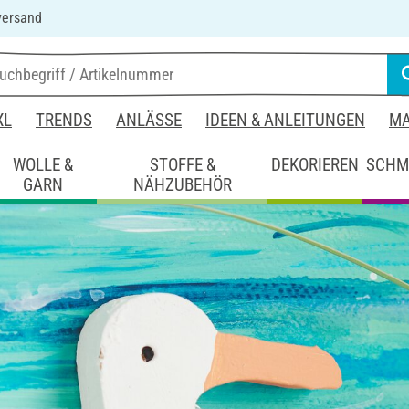
versand
XL
TRENDS
ANLÄSSE
IDEEN & ANLEITUNGEN
MA
WOLLE &
STOFFE &
DEKORIEREN
SCHM
GARN
NÄHZUBEHÖR
it Farbe
Maritimes Wandbild
d