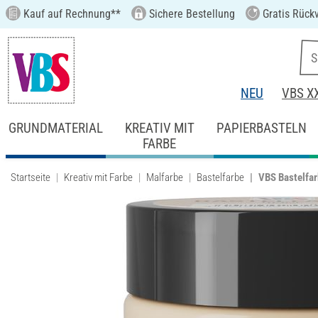
Kauf auf Rechnung**
Sichere Bestellung
Gratis Rück
NEU
VBS X
GRUNDMATERIAL
KREATIV MIT
PAPIERBASTELN
FARBE
Startseite
Kreativ mit Farbe
Malfarbe
Bastelfarbe
VBS Bastelfar