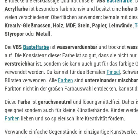
Entdecke die erstklassige Qualität unserer
VBS
Bastelfarbe
. 
Acrylfarbe
ist besonders farbintensiv und besitzt eine
hohe D
vielen verschiedenen Oberflächen anwenden: bemale mit die
Kreativ-Gießmassen, Holz, MDF, Stein, Papier, Leinwände,
T
Styropor
oder
Metall
.
Die
VBS
Bastelfarbe
ist
wasserverdünnbar
und trocknet
wass
auf. Die Konsistenz dieser Farbe ist so gut, dass sie nicht nur
verstreichbar
ist, sondern sie kann auch gut für das farbige
verwendet werden. Du kannst für das Bemalen
Pinsel
, Schwäm
Bürsten verwenden. Alle
Farben
sind
untereinander mischbar
Farbton nicht in der großen Farbauswahl entdecken, kannst du
Diese
Farbe
ist
geruchsneutral
und lösungsmittelfrei. Daher is
geeignet sondern auch für kleine Künstlerhände. Kinder wer
Farben
lieben und so spielerisch ihre Kreativität fördern.
Verwandle einfache Gegenstände in einzigartige Kunstwerke. B