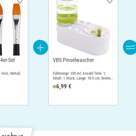
 4er-Set
VBS Pinselwascher
: Holz, Metall,
Füllmenge: 250 ml; Anzahl Teile: 1;
Inhalt: 1 Stück; Länge: 18.5 cm; Breite:
8.5 cm; Höhe: 15.5 cm; Material:
6,99 €
Kunststoff