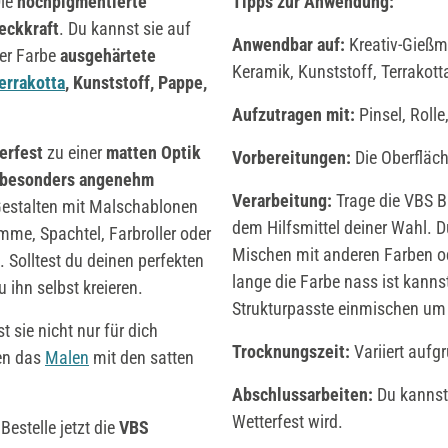
Die
hochpigmentierte
Tipps zur Anwendung:
eckkraft
. Du kannst sie auf
Anwendbar auf:
Kreativ-Gießma
ser Farbe
ausgehärtete
Keramik, Kunststoff, Terrakott
errakotta
, Kunststoff, Pappe,
Aufzutragen mit:
Pinsel, Roll
erfest
zu einer
matten Optik
Vorbereitungen:
Die Oberfläche
besonders angenehm
Verarbeitung:
Trage die VBS Ba
 Gestalten mit Malschablonen
dem Hilfsmittel deiner Wahl. 
me, Spachtel, Farbroller oder
Mischen mit anderen Farben od
. Solltest du deinen perfekten
lange die Farbe nass ist kanns
 ihn selbst kreieren.
Strukturpasste einmischen um 
t sie nicht nur für dich
Trocknungszeit:
Variiert aufg
den das
Malen
mit den satten
Abschlussarbeiten:
Du kannst 
Wetterfest wird.
estelle jetzt die
VBS