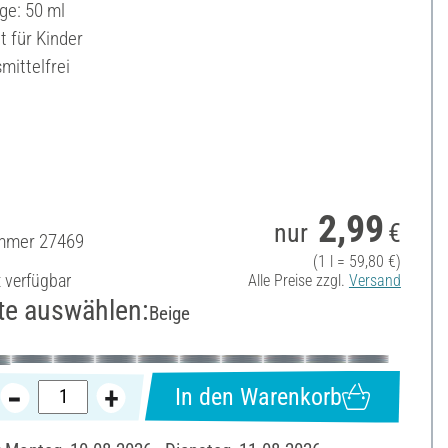
ge: 50 ml
t für Kinder
mittelfrei
2,99
nur
€
ummer
27469
(1 l = 59,80 €)
t verfügbar
Alle Preise zzgl.
Versand
te auswählen:
Beige
In den Warenkorb