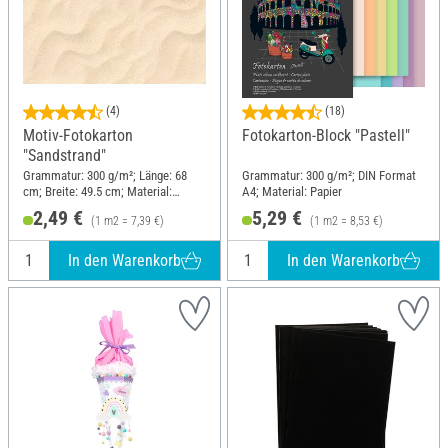
(4)
(18)
Motiv-Fotokarton
Fotokarton-Block "Pastell"
"Sandstrand"
Grammatur: 300 g/m²; Länge: 68
Grammatur: 300 g/m²; DIN Format
cm; Breite: 49.5 cm; Material:
A4; Material: Papier
Frischzellulose
2,49 €
5,29 €
(1 m2 = 7,39 €)
(1 m2 = 8,53 €)
In den Warenkorb
In den Warenkorb