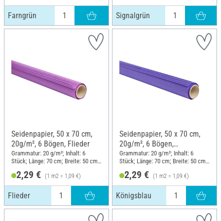
Farngrün
Signalgrün
Seidenpapier, 50 x 70 cm,
Seidenpapier, 50 x 70 cm,
20g/m², 6 Bögen, Flieder
20g/m², 6 Bögen,
Königsblau
Grammatur: 20 g/m²; Inhalt: 6
Grammatur: 20 g/m²; Inhalt: 6
Stück; Länge: 70 cm; Breite: 50 cm;
Stück; Länge: 70 cm; Breite: 50 cm;
Material: Papier
Material: Papier
2,29 €
2,29 €
(1 m2 = 1,09 €)
(1 m2 = 1,09 €)
Flieder
Königsblau