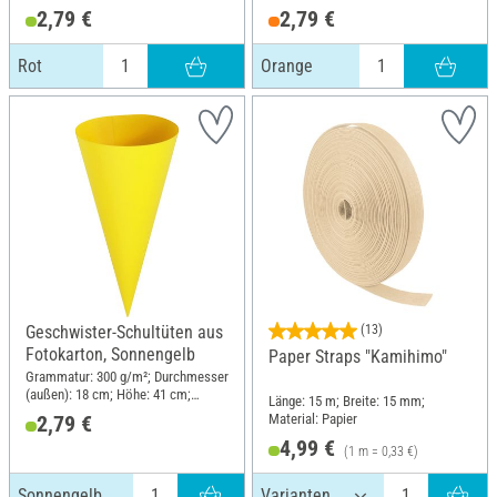
Material: Karton
Material: Karton
2,79 €
2,79 €
Rot
Orange
Geschwister-Schultüten aus
(13)
Fotokarton, Sonnengelb
Paper Straps "Kamihimo"
Grammatur: 300 g/m²; Durchmesser
(außen): 18 cm; Höhe: 41 cm;
Länge: 15 m; Breite: 15 mm;
Material: Karton
Material: Papier
2,79 €
4,99 €
(1 m = 0,33 €)
Sonnengelb