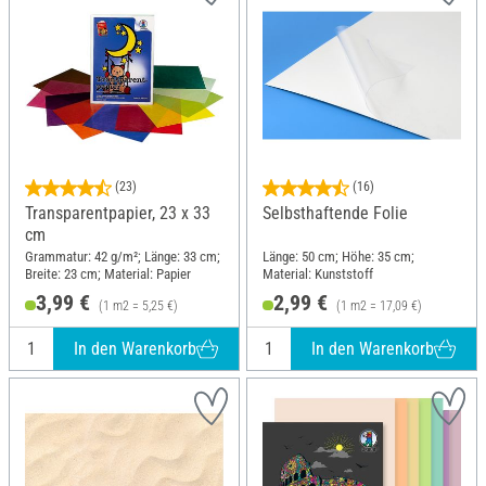
(23)
(16)
Transparentpapier, 23 x 33
Selbsthaftende Folie
cm
Grammatur: 42 g/m²; Länge: 33 cm;
Länge: 50 cm; Höhe: 35 cm;
Breite: 23 cm; Material: Papier
Material: Kunststoff
3,99 €
2,99 €
(1 m2 = 5,25 €)
(1 m2 = 17,09 €)
In den Warenkorb
In den Warenkorb