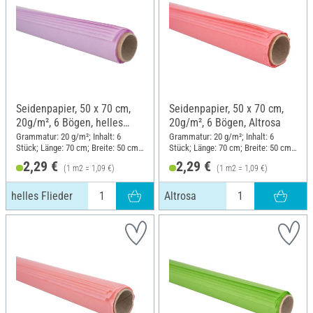
Seidenpapier, 50 x 70 cm,
Seidenpapier, 50 x 70 cm,
20g/m², 6 Bögen, helles
20g/m², 6 Bögen, Altrosa
Flieder
Grammatur: 20 g/m²; Inhalt: 6
Grammatur: 20 g/m²; Inhalt: 6
Stück; Länge: 70 cm; Breite: 50 cm;
Stück; Länge: 70 cm; Breite: 50 cm;
Material: Papier
Material: Papier
2,29 €
2,29 €
(1 m2 = 1,09 €)
(1 m2 = 1,09 €)
helles Flieder
Altrosa