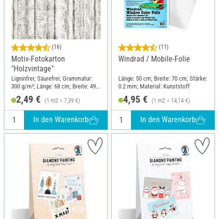
(16)
(11)
Motiv-Fotokarton
Windrad / Mobile-Folie
"Holzvintage"
Ligninfrei; Säurefrei; Grammatur:
Länge: 50 cm; Breite: 70 cm; Stärke:
300 g/m²; Länge: 68 cm; Breite: 49.5
0.2 mm; Material: Kunststoff
cm; Material: Papier
2,49 €
4,95 €
(1 m2 = 7,39 €)
(1 m2 = 14,14 €)
In den Warenkorb
In den Warenkorb