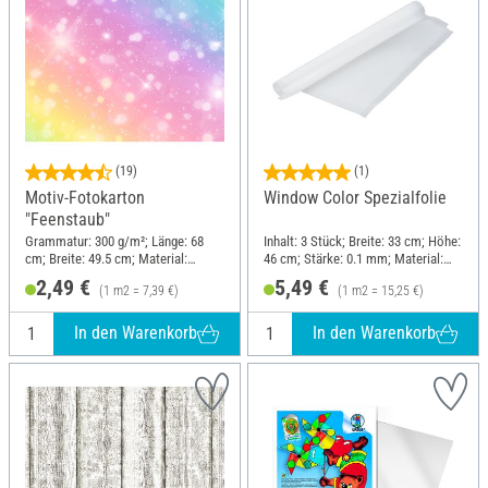
(19)
(1)
Motiv-Fotokarton
Window Color Spezialfolie
"Feenstaub"
Grammatur: 300 g/m²; Länge: 68
Inhalt: 3 Stück; Breite: 33 cm; Höhe:
cm; Breite: 49.5 cm; Material:
46 cm; Stärke: 0.1 mm; Material:
Frischzellulose
Polypropylen (PP)
2,49 €
5,49 €
(1 m2 = 7,39 €)
(1 m2 = 15,25 €)
In den Warenkorb
In den Warenkorb