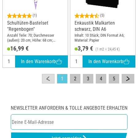
(1)
(5)
Schultüten-Bastelset
Enkaustik Malkarten
"Regenbogen"
schwarz, DIN A6
Anzahl Teile: 70; Durchmesser
Inhalt: 10 Stück; DIN Format A6;
(außen): 20 cm; Höhe: 68 cm;
Material: Papier
Material: Papier, Polyester (PES)
16,99 €
3,79 €
(1 m2 = 24,45 €)
In den Warenkorb
In den Warenkorb
1
2
3
4
5
NEWSLETTER ANFORDERN & TOLLE ANGEBOTE ERHALTEN