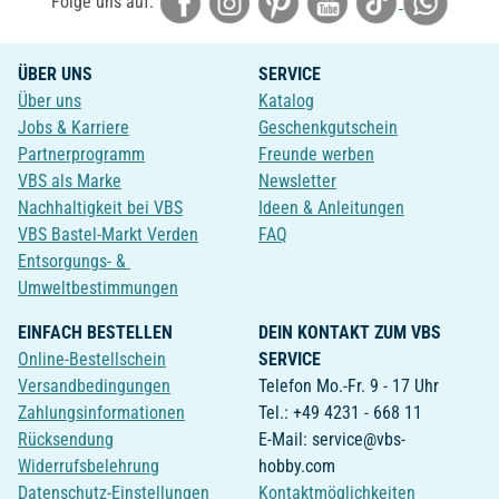
Folge uns auf:
ÜBER UNS
SERVICE
Über uns
Katalog
Jobs & Karriere
Geschenkgutschein
Partnerprogramm
Freunde werben
VBS als Marke
Newsletter
Nachhaltigkeit bei VBS
Ideen & Anleitungen
VBS Bastel-Markt Verden
FAQ
Entsorgungs- &
Umweltbestimmungen
EINFACH BESTELLEN
DEIN KONTAKT ZUM VBS
Online-Bestellschein
SERVICE
Versandbedingungen
Telefon Mo.-Fr. 9 - 17 Uhr
Zahlungsinformationen
Tel.: +49 4231 - 668 11
Rücksendung
E-Mail: service@vbs-
Widerrufsbelehrung
hobby.com
Datenschutz-Einstellungen
Kontaktmöglichkeiten