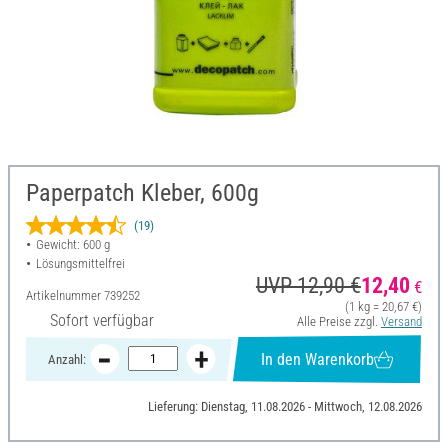
Paperpatch Kleber, 600g
(19)
Gewicht: 600 g
Lösungsmittelfrei
UVP 12,90 €
12,40
€
Artikelnummer
739252
(1 kg = 20,67 €)
Sofort verfügbar
Alle Preise zzgl.
Versand
In den Warenkorb
Anzahl:
Lieferung: Dienstag, 11.08.2026 - Mittwoch, 12.08.2026