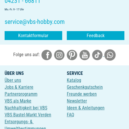
04231 - 66811
Mo.-Fr. 9 - 17 Uhr
service@vbs-hobby.com
Kontaktformular
Feedback
Folge uns auf:
ÜBER UNS
SERVICE
Über uns
Katalog
Jobs & Karriere
Geschenkgutschein
Partnerprogramm
Freunde werben
VBS als Marke
Newsletter
Nachhaltigkeit bei VBS
Ideen & Anleitungen
VBS Bastel-Markt Verden
FAQ
Entsorgungs- &
Umweltbestimmungen