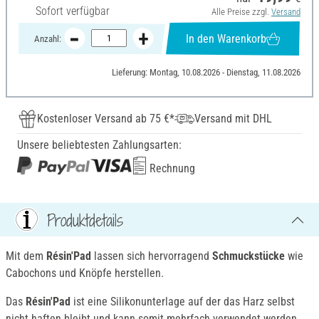
Sofort verfügbar
Alle Preise zzgl.
Versand
In den Warenkorb
Anzahl:
Lieferung: Montag, 10.08.2026 - Dienstag, 11.08.2026
Kostenloser Versand ab 75 €*
Versand mit DHL
Unsere beliebtesten Zahlungsarten:
Rechnung
Produktdetails
Mit dem
Résin
'
Pad
lassen sich hervorragend
Schmuckstücke
wie
Cabochons und Knöpfe herstellen.
Das
Résin
'
Pad
ist eine Silikonunterlage auf der das Harz selbst
nicht haften bleibt und kann somit mehrfach verwendet werden.