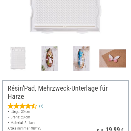
Résin'Pad, Mehrzweck-Unterlage für
Harze
(7)
Länge: 30 cm
Breite: 20 cm
Material: Silikon
Artikelnummer
488495
19,99
nur
€