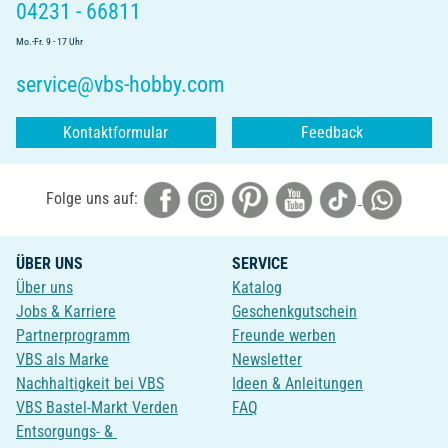
04231 - 66811
Mo.-Fr. 9 - 17 Uhr
service@vbs-hobby.com
Kontaktformular
Feedback
Folge uns auf:
ÜBER UNS
SERVICE
Über uns
Katalog
Jobs & Karriere
Geschenkgutschein
Partnerprogramm
Freunde werben
VBS als Marke
Newsletter
Nachhaltigkeit bei VBS
Ideen & Anleitungen
VBS Bastel-Markt Verden
FAQ
Entsorgungs- &