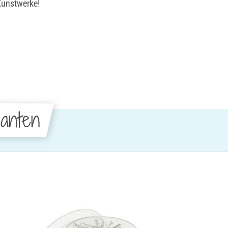
 Kunstwerke!
anten