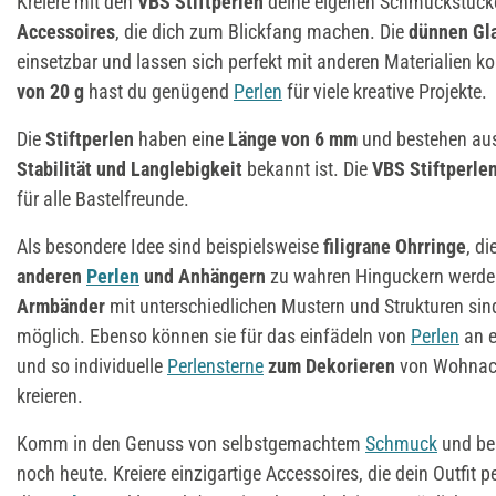
Kreiere mit den
VBS Stiftperlen
deine eigenen Schmuckstück
Accessoires
, die dich zum Blickfang machen. Die
dünnen Gl
einsetzbar und lassen sich perfekt mit anderen Materialien 
von 20 g
hast du genügend
Perlen
für viele kreative Projekte.
Die
Stiftperlen
haben eine
Länge von 6 mm
und bestehen au
Stabilität und Langlebigkeit
bekannt ist. Die
VBS Stiftperle
für alle Bastelfreunde.
Als besondere Idee sind beispielsweise
filigrane Ohrringe
, d
anderen
Perlen
und Anhängern
zu wahren Hinguckern werd
Armbänder
mit unterschiedlichen Mustern und Strukturen sin
möglich. Ebenso können sie für das einfädeln von
Perlen
an e
und so individuelle
Perlensterne
zum Dekorieren
von Wohnacc
kreieren.
Komm in den Genuss von selbstgemachtem
Schmuck
und bes
noch heute. Kreiere einzigartige Accessoires, die dein Outfit 