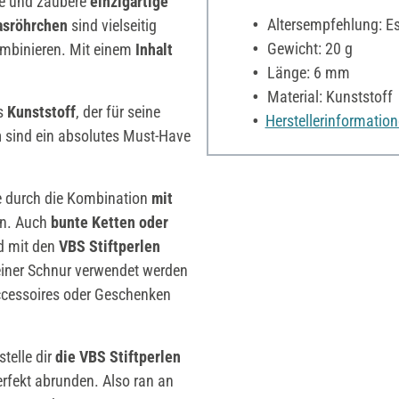
e und zaubere
einzigartige
Altersempfehlung: Es 
asröhrchen
sind vielseitig
Gewicht: 20 g
kombinieren. Mit einem
Inhalt
Länge: 6 mm
Material: Kunststoff
s
Kunststoff
, der für seine
Herstellerinformatio
n
sind ein absolutes Must-Have
ie durch die Kombination
mit
en. Auch
bunte Ketten oder
d mit den
VBS Stiftperlen
iner Schnur verwendet werden
essoires oder Geschenken
telle dir
die VBS Stiftperlen
perfekt abrunden. Also ran an