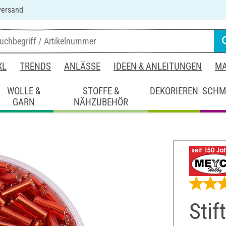
versand
XL
TRENDS
ANLÄSSE
IDEEN & ANLEITUNGEN
MA
WOLLE &
STOFFE &
DEKORIEREN
SCHM
GARN
NÄHZUBEHÖR
Stif