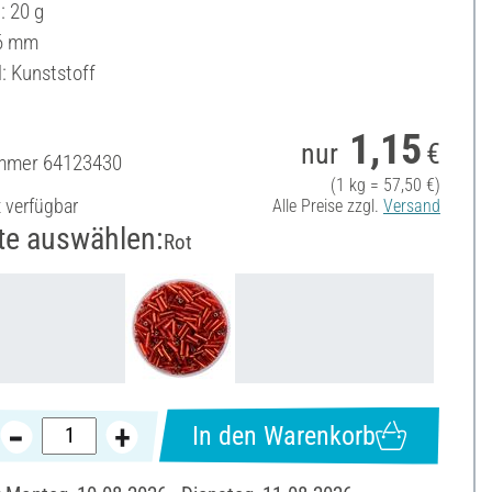
: 20 g
 6 mm
: Kunststoff
1,15
nur
€
ummer
64123430
(1 kg = 57,50 €)
t verfügbar
Alle Preise zzgl.
Versand
te auswählen:
Rot
In den Warenkorb