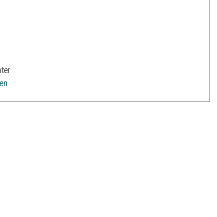
ter
nen