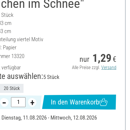
chen im Schnee"
5 Stück
33 cm
 33 cm
teilung viertel Motiv
: Papier
1,29
ummer
13320
nur
€
t verfügbar
Alle Preise zzgl.
Versand
te auswählen:
5 Stück
20 Stück
In den Warenkorb
: Dienstag, 11.08.2026 - Mittwoch, 12.08.2026