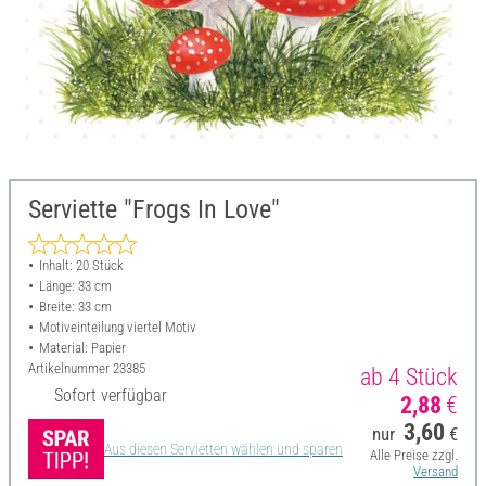
Serviette "Frogs In Love"
Inhalt: 20 Stück
Länge: 33 cm
Breite: 33 cm
Motiveinteilung viertel Motiv
Material: Papier
Artikelnummer
23385
ab 4 Stück
Sofort verfügbar
2,88
€
3,60
nur
€
Aus diesen Servietten wählen und sparen
Alle Preise zzgl.
Versand