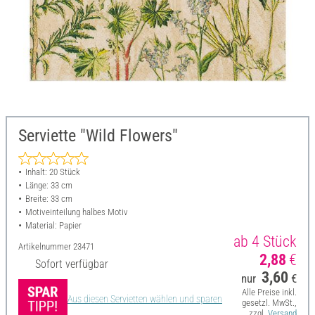
Serviette "Wild Flowers"
Inhalt: 20 Stück
Länge: 33 cm
Breite: 33 cm
Motiveinteilung halbes Motiv
Material: Papier
ab 4 Stück
Artikelnummer
23471
2,88
€
Sofort verfügbar
3,60
nur
€
Alle Preise inkl.
Aus diesen Servietten wählen und sparen
gesetzl. MwSt.,
zzgl.
Versand