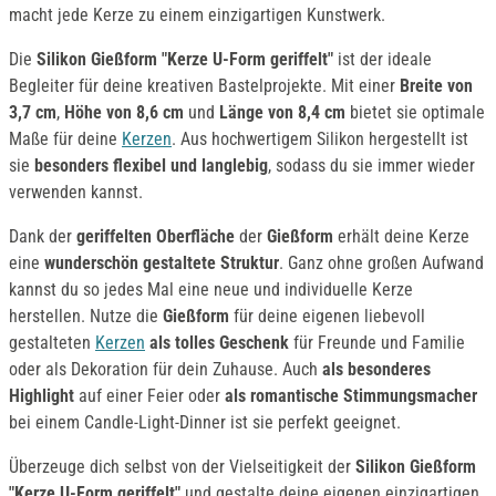
macht jede Kerze zu einem einzigartigen Kunstwerk.
Die
Silikon Gießform "Kerze U-Form geriffelt"
ist der ideale
Begleiter für deine kreativen Bastelprojekte. Mit einer
Breite von
3,7 cm
,
Höhe von 8,6 cm
und
Länge von 8,4 cm
bietet sie optimale
Maße für deine
Kerzen
. Aus hochwertigem Silikon hergestellt ist
sie
besonders flexibel und langlebig
, sodass du sie immer wieder
verwenden kannst.
Dank der
geriffelten Oberfläche
der
Gießform
erhält deine Kerze
eine
wunderschön gestaltete Struktur
. Ganz ohne großen Aufwand
kannst du so jedes Mal eine neue und individuelle Kerze
herstellen. Nutze die
Gießform
für deine eigenen liebevoll
gestalteten
Kerzen
als tolles Geschenk
für Freunde und Familie
oder als Dekoration für dein Zuhause. Auch
als besonderes
Highlight
auf einer Feier oder
als romantische Stimmungsmacher
bei einem Candle-Light-Dinner ist sie perfekt geeignet.
Überzeuge dich selbst von der Vielseitigkeit der
Silikon Gießform
"Kerze U-Form geriffelt"
und gestalte deine eigenen einzigartigen