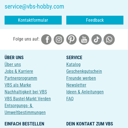
service@vbs-hobby.com
Kontaktformular
Feedback
Folge uns auf:
ÜBER UNS
SERVICE
Über uns
Katalog
Jobs & Karriere
Geschenkgutschein
Partnerprogramm
Freunde werben
VBS als Marke
Newsletter
Nachhaltigkeit bei VBS
Ideen & Anleitungen
VBS Bastel-Markt Verden
FAQ
Entsorgungs- &
Umweltbestimmungen
EINFACH BESTELLEN
DEIN KONTAKT ZUM VBS