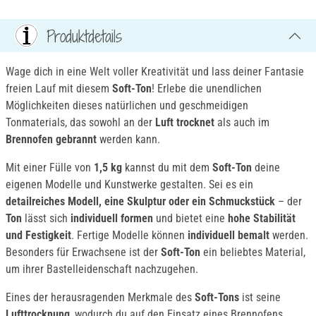
Produktdetails
Wage dich in eine Welt voller Kreativität und lass deiner Fantasie
freien Lauf mit diesem
Soft-Ton
! Erlebe die unendlichen
Möglichkeiten dieses natürlichen und geschmeidigen
Tonmaterials, das sowohl an der
Luft trocknet
als auch im
Brennofen gebrannt
werden kann.
Mit einer Fülle von
1,5 kg
kannst du mit dem
Soft-Ton
deine
eigenen Modelle und Kunstwerke gestalten. Sei es ein
detailreiches Modell, eine Skulptur oder ein Schmuckstück
– der
Ton
lässt sich
individuell formen
und bietet eine
hohe Stabilität
und Festigkeit
. Fertige Modelle können
individuell bemalt
werden.
Besonders für Erwachsene ist der
Soft-Ton
ein beliebtes Material,
um ihrer Bastelleidenschaft nachzugehen.
Eines der herausragenden Merkmale des
Soft-Tons
ist seine
Lufttrocknung
, wodurch du auf den Einsatz eines Brennofens