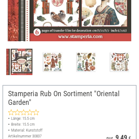
Stamperia Rub On Sortiment "Oriental
Garden"
Länge: 15.5 cm
Breite: 15.5 cm
Material: Kunststoff
Artikelnummer
30837
9,49
nur
€