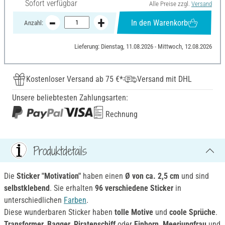
Sofort verfügbar
Alle Preise zzgl.
Versand
In den Warenkorb
Anzahl:
Lieferung: Dienstag, 11.08.2026 - Mittwoch, 12.08.2026
Kostenloser Versand ab 75 €*
Versand mit DHL
Unsere beliebtesten Zahlungsarten:
Rechnung
Produktdetails
Die
Sticker "Motivation"
haben einen
Ø von ca. 2,5 cm
und sind
selbstklebend
. Sie erhalten
96 verschiedene Sticker
in
unterschiedlichen
Farben
.
Diese wunderbaren Sticker haben
tolle Motive
und
coole Sprüche
.
Transformer, Bagger, Piratenschiff
oder
Einhorn, Meerjungfrau
und