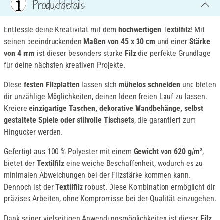
Produktdetails
Entfessle deine Kreativität mit dem
hochwertigen Textilfilz
! Mit
seinen beeindruckenden
Maßen von 45 x 30 cm
und einer
Stärke
von 4 mm
ist dieser besonders starke
Filz
die perfekte Grundlage
für deine nächsten kreativen Projekte.
Diese
festen Filzplatten
lassen sich
mühelos schneiden
und bieten
dir unzählige Möglichkeiten, deinen Ideen freien Lauf zu lassen.
Kreiere
einzigartige Taschen, dekorative Wandbehänge, selbst
gestaltete Spiele oder stilvolle Tischsets
, die garantiert zum
Hingucker werden.
Gefertigt aus 100 % Polyester mit einem
Gewicht von 620 g/m²
,
bietet der
Textilfilz
eine weiche Beschaffenheit, wodurch es zu
minimalen Abweichungen bei der Filzstärke kommen kann.
Dennoch ist der
Textilfilz
robust. Diese Kombination ermöglicht dir
präzises Arbeiten, ohne Kompromisse bei der Qualität einzugehen.
Dank seiner vielseitigen Anwendungsmöglichkeiten ist dieser
Filz