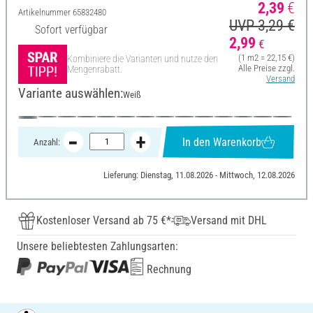
2,39
€
Artikelnummer
65832480
UVP 3,29 €
Sofort verfügbar
2,99
€
(1 m2 = 22,15 €)
Kombiniere die Varianten und nutze den
Alle Preise zzgl.
Mengenrabatt.
Versand
Variante auswählen:
Weiß
In den Warenkorb
Anzahl:
Lieferung: Dienstag, 11.08.2026 - Mittwoch, 12.08.2026
Kostenloser Versand ab 75 €*
Versand mit DHL
Unsere beliebtesten Zahlungsarten:
Rechnung