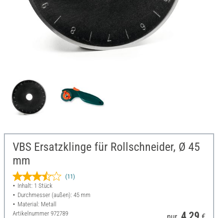
VBS Ersatzklinge für Rollschneider, Ø 45
mm
(11)
Inhalt: 1 Stück
Durchmesser (außen): 45 mm
Material: Metall
Artikelnummer
972789
4,29
nur
€