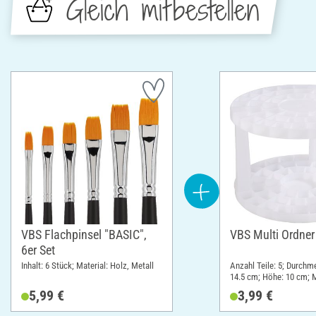
Gleich mitbestellen
VBS Flachpinsel "BASIC",
VBS Multi Ordner
6er Set
Inhalt: 6 Stück; Material: Holz, Metall
Anzahl Teile: 5; Durchm
14.5 cm; Höhe: 10 cm; M
Kunststoff
5,99 €
3,99 €