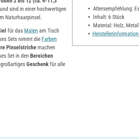
rößen 2 bis 12 (ca. 4-11,3
Altersempfehlung: Es 
und sind in einer hochwertigen
Inhalt: 6 Stück
um Naturhaarpinsel.
Material: Holz, Metal
iel
für das
Malen
am Tisch
Herstellerinformatio
eses Sets nimmt die
Farben
re
Pinselstriche
machen
ses Set in den
Bereichen
 großartiges
Geschenk
für alle