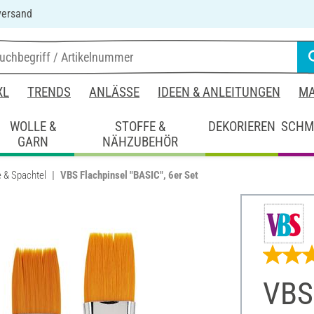
versand
XL
TRENDS
ANLÄSSE
IDEEN & ANLEITUNGEN
MA
WOLLE &
STOFFE &
DEKORIEREN
SCHM
GARN
NÄHZUBEHÖR
 & Spachtel
VBS Flachpinsel "BASIC", 6er Set
VBS 