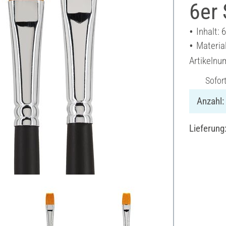
6er 
Inhalt: 
Material
Artikeln
Sofor
Anzahl:
Lieferung