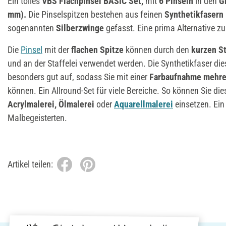
Ein tolles
VBS Flachpinsel BASIC Set,
mit
6 Pi
nseln
in den
G
mm).
Die Pinselspitzen bestehen aus feinen
Synthetikfasern
sogenannten
Silberzwinge
gefasst. Eine prima Alternative z
Die
Pinsel
mit der
flachen Spitze
können durch den
kurzen St
und an der Staffelei verwendet werden. Die Synthetikfaser di
besonders gut auf, sodass Sie mit einer
Farbaufnahme
mehre
können. Ein Allround-Set für viele Bereiche. So können Sie die
Acrylmalerei,
Ölmalerei
oder
Aquarellmalerei
einsetzen. Ein
Malbegeisterten.
Artikel teilen: