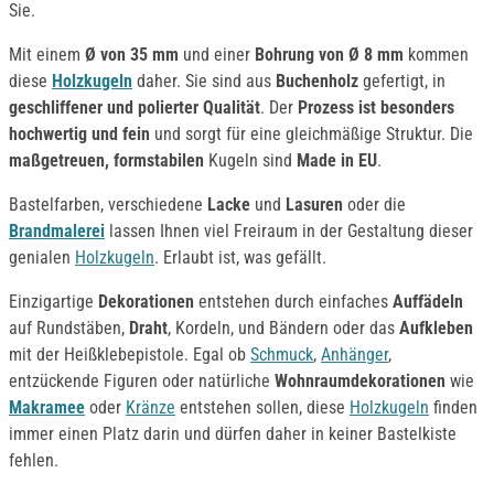
Sie.
Mit einem
Ø von 35 mm
und einer
Bohrung von Ø 8 mm
kommen
diese
Holzkugeln
daher. Sie sind aus
Buchenholz
gefertigt, in
geschliffener und polierter Qualität
. Der
Prozess ist besonders
hochwertig und fein
und sorgt für eine gleichmäßige Struktur. Die
maßgetreuen, formstabilen
Kugeln sind
Made in EU
.
Bastelfarben, verschiedene
Lacke
und
Lasuren
oder die
Brandmalerei
lassen Ihnen viel Freiraum in der Gestaltung dieser
genialen
Holzkugeln
. Erlaubt ist, was gefällt.
Einzigartige
Dekorationen
entstehen durch einfaches
Auffädeln
auf Rundstäben,
Draht
, Kordeln, und Bändern oder das
Aufkleben
mit der Heißklebepistole. Egal ob
Schmuck
,
Anhänger
,
entzückende Figuren oder natürliche
Wohnraumdekorationen
wie
Makramee
oder
Kränze
entstehen sollen, diese
Holzkugeln
finden
immer einen Platz darin und dürfen daher in keiner Bastelkiste
fehlen.