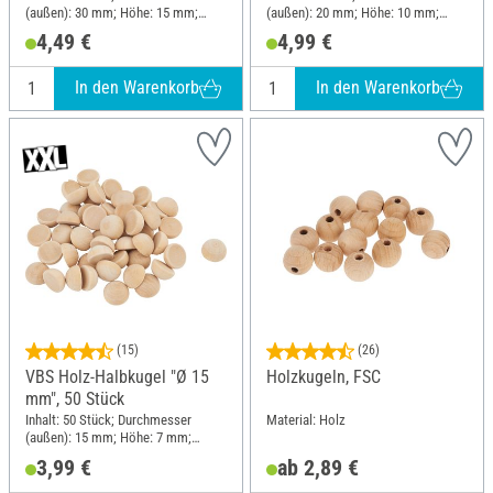
(außen): 30 mm; Höhe: 15 mm;
(außen): 20 mm; Höhe: 10 mm;
Material: Rohholz
Material: Rohholz
4,49 €
4,99 €
In den Warenkorb
In den Warenkorb
(15)
(26)
VBS Holz-Halbkugel "Ø 15
Holzkugeln, FSC
mm", 50 Stück
Inhalt: 50 Stück; Durchmesser
Material: Holz
(außen): 15 mm; Höhe: 7 mm;
Material: Rohholz
3,99 €
ab 2,89 €