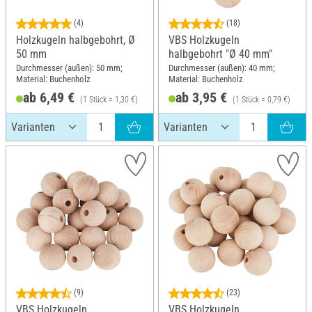
(4)
(18)
Holzkugeln halbgebohrt, Ø
VBS Holzkugeln
50 mm
halbgebohrt "Ø 40 mm"
Durchmesser (außen): 50 mm;
Durchmesser (außen): 40 mm;
Material: Buchenholz
Material: Buchenholz
ab 6,49 €
ab 3,95 €
(1 Stück = 1,30 €)
(1 Stück = 0,79 €)
(9)
(23)
VBS Holzkugeln
VBS Holzkugeln