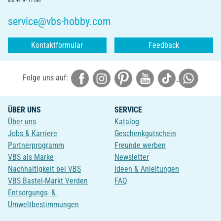
Mo.-Fr. 9 - 17 Uhr
service@vbs-hobby.com
Kontaktformular
Feedback
Folge uns auf:
ÜBER UNS
SERVICE
Über uns
Katalog
Jobs & Karriere
Geschenkgutschein
Partnerprogramm
Freunde werben
VBS als Marke
Newsletter
Nachhaltigkeit bei VBS
Ideen & Anleitungen
VBS Bastel-Markt Verden
FAQ
Entsorgungs- &
Umweltbestimmungen