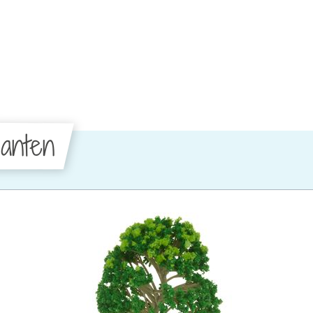
anten