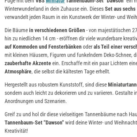
Füge mit dem
VBS
Miniatur
Tannenbaum-Set "Dawson"
ein 
Winterwunderland in dein Zuhause ein. Dieses
Set aus sech
verwandelt jeden Raum in ein Kunstwerk der Winter- und Weih
Die Bäume
in verschiedenen Größen
- von majestätischen 2
hin zu niedlichen 14 cm - eröffnen dir viele wunderbare kreat
auf Kommoden und Fensterbänken
oder
als Teil einer vers
mit kleinen Häusern, Figuren und funkelndem Deko-Schnee, d
zauberhafte Akzente
ein. Erschaffe mit ein paar Lichtern ein
Atmosphäre
, die selbst die kältesten Tage erhellt.
Hergestellt aus robustem Kunststoff, sind diese
Miniaturtan
sondern auch leicht zu dekorieren und zu variieren. Gestalte
Anordnungen und Szenarien.
Greif zu und hol dir diese vielseitigen Tannenbäume nach H
Tannenbaum-Set "Dawson"
wird deine Winter- und Weihnacht
Kreativität!