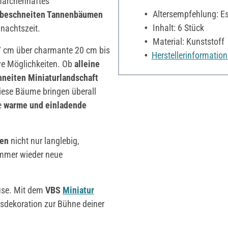
märchenhaftes
Altersempfehlung: Es 
s beschneiten Tannenbäumen
Inhalt: 6 Stück
nachtszeit.
Material: Kunststoff
7 cm über charmante 20 cm bis
Herstellerinformatio
ive Möglichkeiten. Ob
alleine
chneiten Miniaturlandschaft
iese Bäume bringen überall
e
warme und einladende
nen
nicht nur langlebig,
 immer wieder neue
ause. Mit dem
VBS
Miniatur
sdekoration zur Bühne deiner