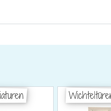
iaturen
Wichteltüre