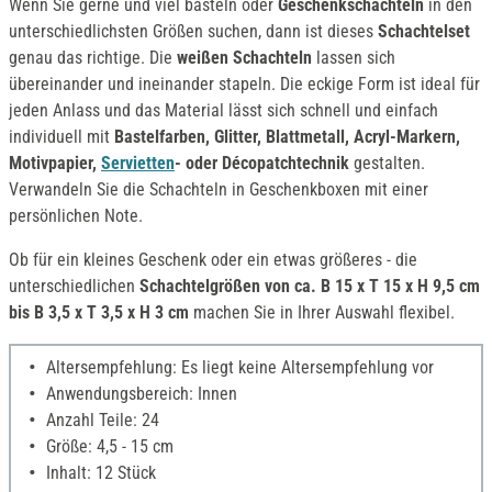
Wenn Sie gerne und viel basteln oder
Geschenkschachteln
in den
unterschiedlichsten Größen suchen, dann ist dieses
Schachtelset
genau das richtige. Die
weißen Schachteln
lassen sich
übereinander und ineinander stapeln. Die eckige Form ist ideal für
jeden Anlass und das Material lässt sich schnell und einfach
individuell mit
Bastelfarben, Glitter, Blattmetall, Acryl-Markern,
Motivpapier,
Servietten
- oder Décopatchtechnik
gestalten.
Verwandeln Sie die Schachteln in Geschenkboxen mit einer
persönlichen Note.
Ob für ein kleines Geschenk oder ein etwas größeres - die
unterschiedlichen
Schachtelgrößen von ca. B 15 x T 15 x H 9,5 cm
bis B 3,5 x T 3,5 x H 3 cm
machen Sie in Ihrer Auswahl flexibel.
Altersempfehlung: Es liegt keine Altersempfehlung vor
Anwendungsbereich: Innen
Anzahl Teile: 24
Größe: 4,5 - 15 cm
Inhalt: 12 Stück