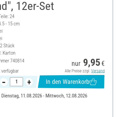
d", 12er-Set
eile: 24
4.5 - 15 cm
ei
ei
12 Stück
l: Karton
9,95
ummer
740814
nur
€
t verfügbar
Alle Preise zzgl.
Versand
In den Warenkorb
: Dienstag, 11.08.2026 - Mittwoch, 12.08.2026