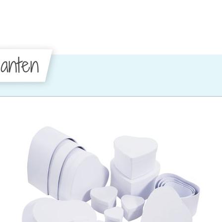
anten