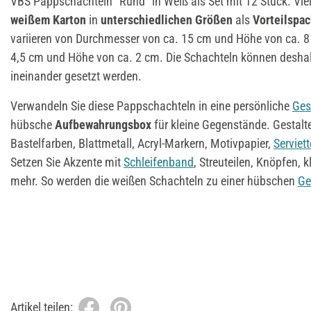
VBS Pappschachteln "Rund" in Weiß als Set mit 12 Stück. Viel
weißem Karton
in
unterschiedlichen Größen
als
Vorteilspa
variieren von Durchmesser von ca. 15 cm und Höhe von ca. 8
4,5 cm und Höhe von ca. 2 cm. Die Schachteln können deshal
ineinander gesetzt werden.
Verwandeln Sie diese Pappschachteln in eine persönliche
Ges
hübsche
Aufbewahrungsbox
für kleine Gegenstände. Gestalte
Bastelfarben, Blattmetall, Acryl-Markern, Motivpapier,
Serviet
Setzen Sie Akzente mit
Schleifenband
, Streuteilen, Knöpfen, 
mehr. So werden die weißen Schachteln zu einer hübschen
Ge
Artikel teilen: