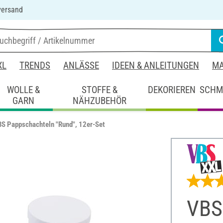
versand
XL
TRENDS
ANLÄSSE
IDEEN & ANLEITUNGEN
MA
WOLLE &
STOFFE &
DEKORIEREN
SCHM
GARN
NÄHZUBEHÖR
S Pappschachteln "Rund", 12er-Set
VBS