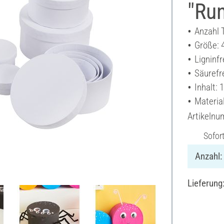
"Run
Anzahl T
Größe: 
Ligninfr
Säurefr
Inhalt: 
Materia
Artikeln
Sofor
Anzahl:
Lieferung