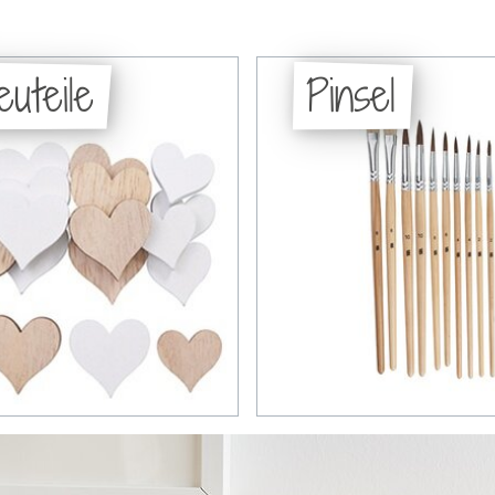
euteile
Pinsel