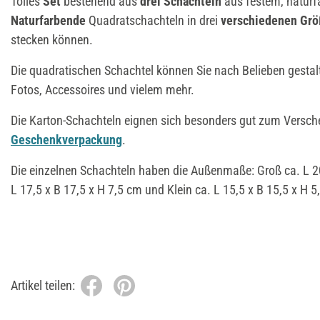
Tolles
Set
bestehend aus
drei Schachteln
aus festem, naturf
Naturfarbende
Quadratschachteln in drei
verschiedenen Gr
stecken können.
Die quadratischen Schachtel können Sie nach Belieben gestalt
Fotos, Accessoires und vielem mehr.
Die Karton-Schachteln eignen sich besonders gut zum Versch
Geschenkverpackung
.
Die einzelnen Schachteln haben die Außenmaße: Groß ca. L 20 
L 17,5 x B 17,5 x H 7,5 cm und Klein ca. L 15,5 x B 15,5 x H 
Artikel teilen: