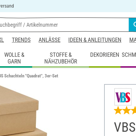
versand
XL
TRENDS
ANLÄSSE
IDEEN & ANLEITUNGEN
MA
WOLLE &
STOFFE &
DEKORIEREN
SCHM
GARN
NÄHZUBEHÖR
S Schachteln "Quadrat", 3er-Set
VBS 