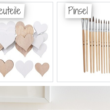
euteile
Pinsel