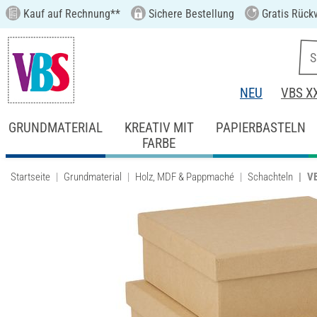
Kauf auf Rechnung**
Sichere Bestellung
Gratis Rück
NEU
VBS X
GRUNDMATERIAL
KREATIV MIT
PAPIERBASTELN
FARBE
Startseite
Grundmaterial
Holz, MDF & Pappmaché
Schachteln
VB