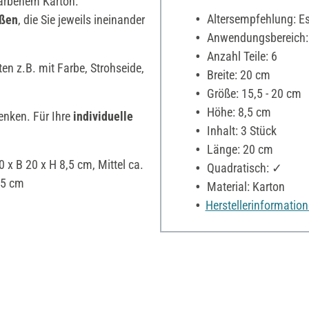
arbenem Karton.
Altersempfehlung: Es 
ößen
, die Sie jeweils ineinander
Anwendungsbereich:
Anzahl Teile: 6
en z.B. mit Farbe, Strohseide,
Breite: 20 cm
Größe: 15,5 - 20 cm
Höhe: 8,5 cm
enken. Für Ihre
individuelle
Inhalt: 3 Stück
Länge: 20 cm
x B 20 x H 8,5 cm, Mittel ca.
Quadratisch: ✓
5,5 cm
Material: Karton
Herstellerinformatio