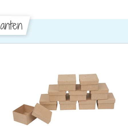
anten