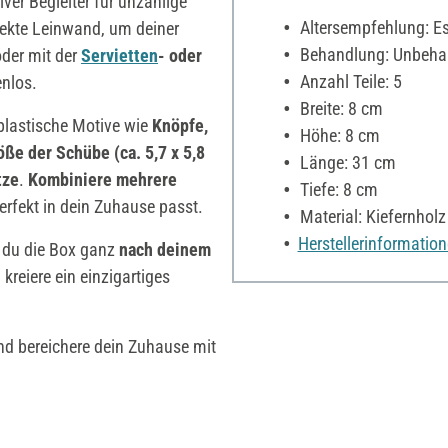
iver Begleiter für unzählige
Altersempfehlung: Es 
rfekte Leinwand, um deiner
Behandlung: Unbehan
der mit der
Servietten
- oder
Anzahl Teile: 5
enlos.
Breite: 8 cm
 plastische Motive wie
Knöpfe,
Höhe: 8 cm
öße der Schübe (ca. 5,7 x 5,8
Länge: 31 cm
tze
.
Kombiniere mehrere
Tiefe: 8 cm
erfekt in dein Zuhause passt.
Material: Kiefernholz
Herstellerinformatio
 du die Box ganz
nach deinem
 kreiere ein einzigartiges
d bereichere dein Zuhause mit