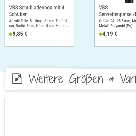
VBS Schubladenbox mit 4
VBS
Schüben
Serviettenpinsel
pinsel
Anzahl Teile: 5; Länge: 31 cm; Tiefe: 8
Größe: 24 - 25.5 mm; Ma
cm; Breite: 8 cm; Höhe: 8 cm; Material:
Metall, Polyamid (PA)
Kiefernholz
9,85 €
4,19 €
Weitere Größen & Vari