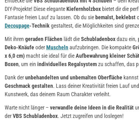
Entdecke die
VBS Schubladenbox mit 4 Schüben
– dein kreat
DIY-Projekte! Diese elegante
Kiefernholzbox
bietet dir die pe
Fantasie freien Lauf zu lassen. Ob du sie
bemalst, beklebst
o
Decoupage
-Technik
gestaltest, die Möglichkeiten sind grenz
Mit ihren
geraden Flächen
lädt die
Schubladenbox
dazu ein,
Deko-Knäufe
oder
Muscheln
aufzubringen. Die kompakte
Gr
x 6,0 cm)
macht sie ideal für die
Aufbewahrung kleiner Schä
Boxen
, um ein
individuelles Regalsystem
zu schaffen, das p
Dank der
unbehandelten und unbemalten Oberfläche
kannst
Geschmack gestalten
. Lass deiner Kreativität freien Lauf und
Kunstwerk, das deinem Raum Charakter verleiht.
Warte nicht länger –
verwandle deine Ideen in die Realität
un
der
VBS Schubladenbox
. Jetzt zugreifen und loslegen!