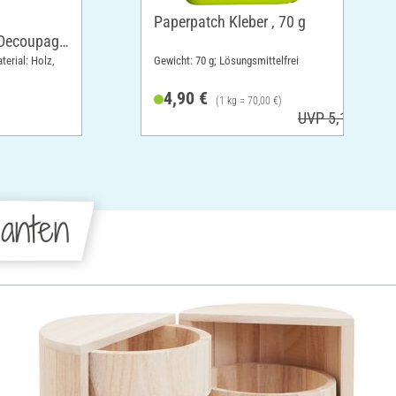
Paperpatch Kleber , 70 g
/Decoupage
terial: Holz,
Gewicht: 70 g; Lösungsmittelfrei
4,90 €
(1 kg = 70,00 €)
UVP 5,10 €
anten