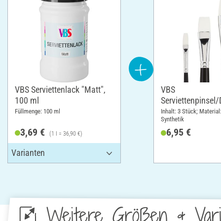
VBS Serviettenlack "Matt",
VBS
100 ml
Serviettenpinsel
pinsel, 3er-Set
Füllmenge: 100 ml
Inhalt: 3 Stück; Material
Synthetik
3,69 €
6,95 €
(1 l = 36,90 €)
Weitere Größen & Vari