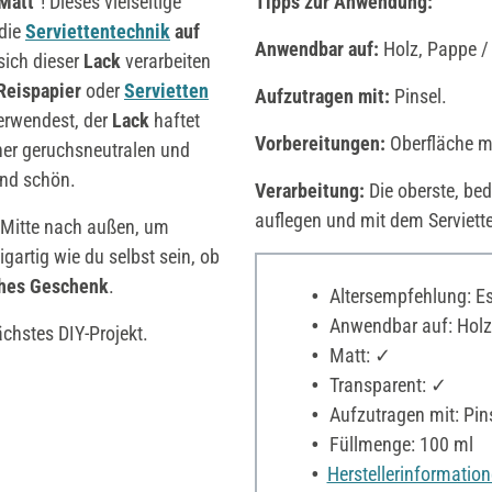
Matt"
! Dieses vielseitige
Tipps zur Anwendung:
 die
Serviettentechnik
auf
Anwendbar auf:
Holz, Pappe / 
 sich dieser
Lack
verarbeiten
Reispapier
oder
Servietten
Aufzutragen mit:
Pinsel.
erwendest, der
Lack
haftet
Vorbereitungen:
Oberfläche mu
iner geruchsneutralen und
end schön.
Verarbeitung:
Die oberste, bed
auflegen und mit dem Serviett
r Mitte nach außen, um
gartig wie du selbst sein, ob
ches Geschenk
.
Altersempfehlung: Es 
Anwendbar auf: Holz, 
ächstes DIY-Projekt.
Matt: ✓
Transparent: ✓
Aufzutragen mit: Pin
Füllmenge: 100 ml
Herstellerinformatio