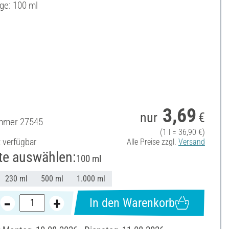
ge: 100 ml
3,69
nur
€
ummer
27545
(1 l = 36,90 €)
t verfügbar
Alle Preise zzgl.
Versand
te auswählen:
100 ml
230 ml
500 ml
1.000 ml
In den Warenkorb