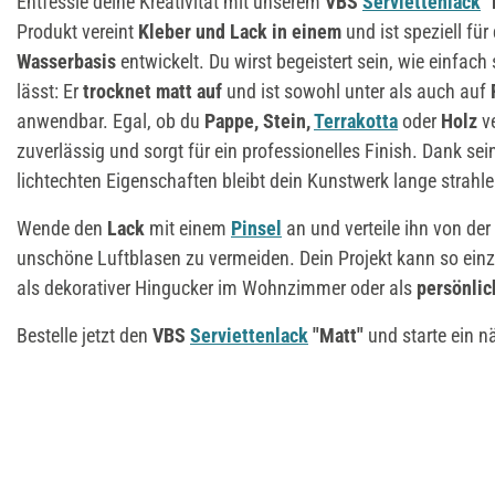
Entfessle deine Kreativität mit unserem
VBS
Serviettenlack
"
Produkt vereint
Kleber und Lack in einem
und ist speziell für
Wasserbasis
entwickelt. Du wirst begeistert sein, wie einfach
lässt: Er
trocknet matt auf
und ist sowohl unter als auch auf
anwendbar. Egal, ob du
Pappe, Stein,
Terrakotta
oder
Holz
v
zuverlässig und sorgt für ein professionelles Finish. Dank se
lichtechten Eigenschaften bleibt dein Kunstwerk lange strahl
Wende den
Lack
mit einem
Pinsel
an und verteile ihn von de
unschöne Luftblasen zu vermeiden. Dein Projekt kann so einzi
als dekorativer Hingucker im Wohnzimmer oder als
persönli
Bestelle jetzt den
VBS
Serviettenlack
"Matt"
und starte ein n