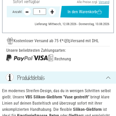
Sofort verfügbar
Alle Preise zzgl.
Versand
In den Warenkorb
Anzahl:
Lieferung: Mittwoch, 12.08.2026 - Donnerstag, 13.08.2026
Kostenloser Versand ab 75 €*
Versand mit DHL
Unsere beliebtesten Zahlungsarten:
Rechnung
Produktdetails
Ein modernes Streifen-Design, das du in wenigen Schritten selbst
gießt. Unsere
VBS Silikon-Gießform "Vase gestreift"
bringt klare
Linien auf deinen Basteltisch und überzeugt sofort mit ihrer
unkomplizierten Handhabung. Die flexible
Silikon-Gießform
ist
ideal für
Kreativgießmasse
,
Beton
oder
Gießharz
und ermöglicht