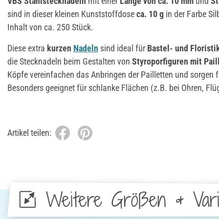
VBS Stahlstecknadeln
mit einer
Länge von ca. 10 mm
und
St
sind in dieser kleinen Kunststoffdose
ca. 10 g
in der Farbe Sil
Inhalt von ca. 250 Stück.
Diese extra
kurzen
Nadeln
sind ideal für
Bastel- und Floristi
die Stecknadeln beim Gestalten von
Styroporfiguren mit Pail
Köpfe vereinfachen das Anbringen der Pailletten und sorgen fü
Besonders geeignet für schlanke Flächen (z.B. bei Ohren, Flüge
Artikel teilen:
Weitere Größen & Vari