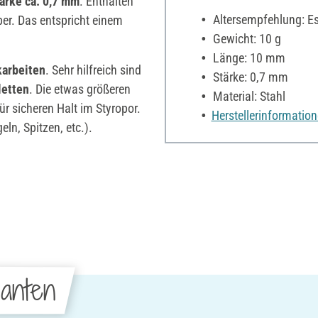
ärke ca. 0,7 mm
. Enthalten
Altersempfehlung: Es 
ber. Das entspricht einem
Gewicht: 10 g
Länge: 10 mm
karbeiten
. Sehr hilfreich sind
Stärke: 0,7 mm
letten
. Die etwas größeren
Material: Stahl
r sicheren Halt im Styropor.
Herstellerinformatio
ln, Spitzen, etc.).
anten