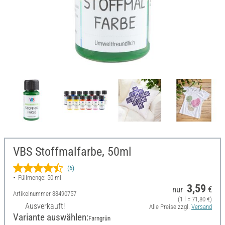
VBS Stoffmalfarbe, 50ml
(6)
Füllmenge: 50 ml
3,59
nur
€
Artikelnummer
33490757
(1 l = 71,80 €)
Ausverkauft!
Alle Preise zzgl.
Versand
Variante auswählen:
Farngrün