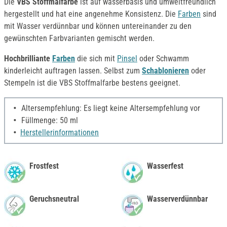
Die
VBS Stoffmalfarbe
ist auf wasserbasis und umweltfreundlich
hergestellt und hat eine angenehme Konsistenz. Die
Farben
sind
mit Wasser verdünnbar und können untereinander zu den
gewünschten Farbvarianten gemischt werden.
Hochbrilliante
Farben
die sich mit
Pinsel
oder Schwamm
kinderleicht auftragen lassen. Selbst zum
Schablonieren
oder
Stempeln ist die VBS Stoffmalfarbe bestens geeignet.
Altersempfehlung: Es liegt keine Altersempfehlung vor
Füllmenge: 50 ml
Herstellerinformationen
Frostfest
Wasserfest
Geruchsneutral
Wasserverdünnbar