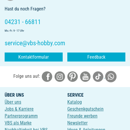
Hast du noch Fragen?
04231 - 66811
Mo.-Fr. 9 - 17 Uhr
service@vbs-hobby.com
Kontaktformular
Feedback
Folge uns auf:
ÜBER UNS
SERVICE
Über uns
Katalog
Jobs & Karriere
Geschenkgutschein
Partnerprogramm
Freunde werben
VBS als Marke
Newsletter
Nachhaltigkeit bei VBS
Ideen & Anleitungen